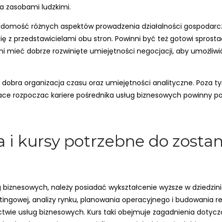
ia zasobami ludzkimi.
domość różnych aspektów prowadzenia działalności gospodarcz
 z przedstawicielami obu stron. Powinni być też gotowi sprost
 mieć dobrze rozwinięte umiejętności negocjacji, aby umożliw
obra organizacja czasu oraz umiejętności analityczne. Poza ty
nace rozpoczac kariere pośrednika usług biznesowych powinny pos
ia i kursy potrzebne do zost
 biznesowych, należy posiadać wykształcenie wyższe w dziedzini
ingowej, analizy rynku, planowania operacyjnego i budowania re
ictwie usług biznesowych. Kurs taki obejmuje zagadnienia dotycz