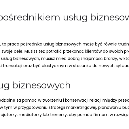
pośrednikiem usług bizneso
ne, to praca pośrednika usług biznesowych może być równie trud
ć swoje cele. Musisz też potrafić przekonać klientów do swoich p
sług biznesowych, musisz mieć dobrą znajomość branży, w które
i transakcji oraz być elastycznym w stosunku do nowych sytuacj
ug biznesowych
zialne za pomoc w tworzeniu i konserwacji relacji między przed
 tym w przygotowaniu strategii marketingowej, planowaniu budże
atorzy, mediatorzy lub trenerzy, aby pomóc firmom w rozwiązy