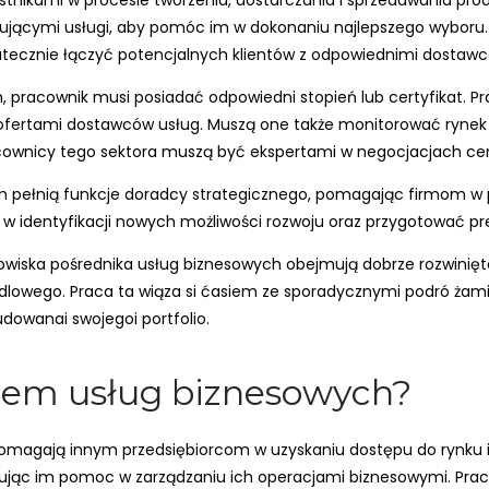
tnikami w procesie tworzenia, dostarczania i sprzedawania prod
rującymi usługi, aby pomóc im w dokonaniu najlepszego wyboru
kutecznie łączyć potencjalnych klientów z odpowiednimi dostawc
, pracownik musi posiadać odpowiedni stopień lub certyfikat. Pr
 z ofertami dostawców usług. Muszą one także monitorować rynek
cownicy tego sektora muszą być ekspertami w negocjacjach cen 
 pełnią funkcje doradcy strategicznego, pomagając firmom w p
 identyfikacji nowych możliwości rozwoju oraz przygotować pre
anowiska pośrednika usług biznesowych obejmują dobrze rozwinięt
lowego. Praca ta wiąza si ćasiem ze sporadycznymi podró żamii
udowanai swojegoi portfolio.
kiem usług biznesowych?
pomagają innym przedsiębiorcom w uzyskaniu dostępu do rynku 
rując im pomoc w zarządzaniu ich operacjami biznesowymi. Praca