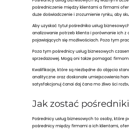
Pośrednicy usług biznesowych są ważnymi uczes
pośredniczenie między klientami a firmami ofe
duże doświadczenie i zrozumienie rynku, aby s
Aby uzyskać tytuł pośrednika usług biznesowych
analizowanie potrzeb klienta i porównanie ich
pojawiających się możliwościach. Poza tym pra
Poza tym pośrednicy usług biznesowych czasem
sprzedażowej. Mogą oni także pomagać firmom w
Kwalifikacje, które są niezbędne do objęcia st
analityczne oraz doskonałe umiejscowienia hand
satysfakcjonuj ćanai daj ćana mo żliwo ści rozb
Jak zostać pośredni
Pośrednicy usług biznesowych to osoby, które 
pośrednicy między firmami a ich klientami, ofe