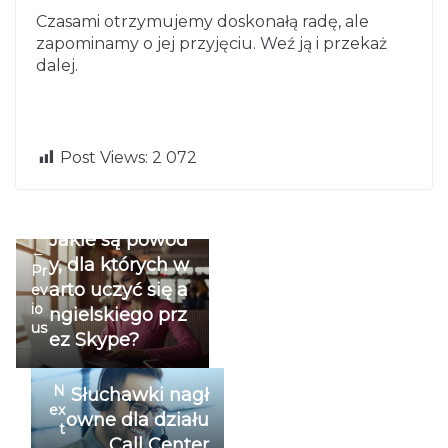
Czasami otrzymujemy doskonałą radę, ale
zapominamy o jej przyjęciu. Weź ją i przekaż
dalej.
Post Views:
2 072
Jakie są powod
←
y, dla których w
Pr
arto uczyć się a
ev
io
ngielskiego prz
us
ez Skype?
N
Słuchawki nagł
ex
owne dla działu
t
Call Center