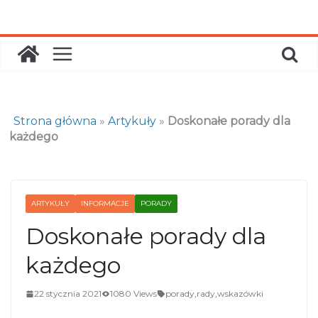
Skip
to
content
Strona główna
»
Artykuły
»
Doskonałe porady dla
każdego
ARTYKUŁY
INFORMACJE
PORADY
Doskonałe porady dla
każdego
22 stycznia 2021
1080 Views
porady
,
rady
,
wskazówki