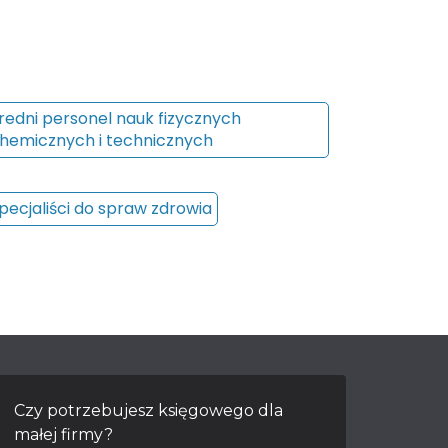
redni personel nauk fizycznych
hemicznych i technicznych
pecjaliści do spraw zdrowia
Czy potrzebujesz księgowego dla
małej firmy?