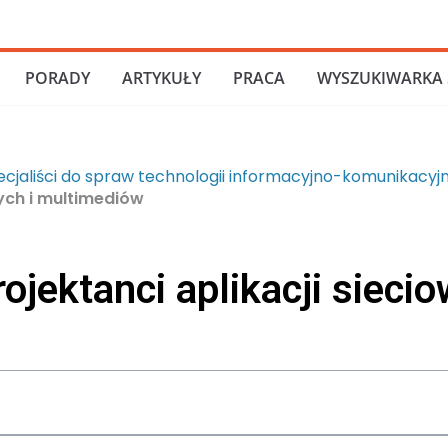
PORADY
ARTYKUŁY
PRACA
WYSZUKIWARKA 
ecjaliści do spraw technologii informacyjno-komunikacyj
wych i multimediów
jektanci aplikacji siecio