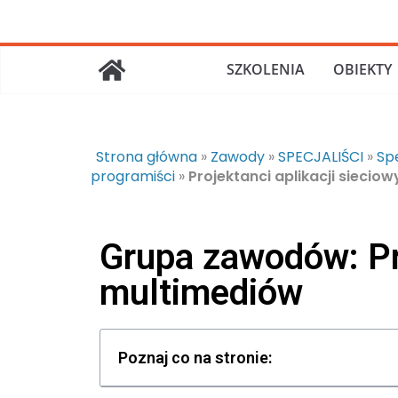
SZKOLENIA
OBIEKTY
Strona główna
»
Zawody
»
SPECJALIŚCI
»
Sp
programiści
»
Projektanci aplikacji siecio
Grupa zawodów: Pro
multimediów
Poznaj co na stronie: