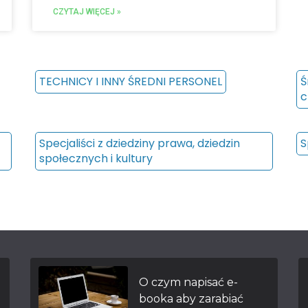
CZYTAJ WIĘCEJ »
TECHNICY I INNY ŚREDNI PERSONEL
Ś
c
Specjaliści z dziedziny prawa, dziedzin
S
społecznych i kultury
O czym napisać e-
booka aby zarabiać