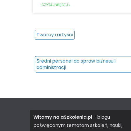
CZYTAJ WIĘCEJ »
Twórcy i artyści
Średni personel do spraw biznesu i
administracji
Witamy na aSzkolenia.pl
- blogu
poświęconym tematom szkoleń, nauki,