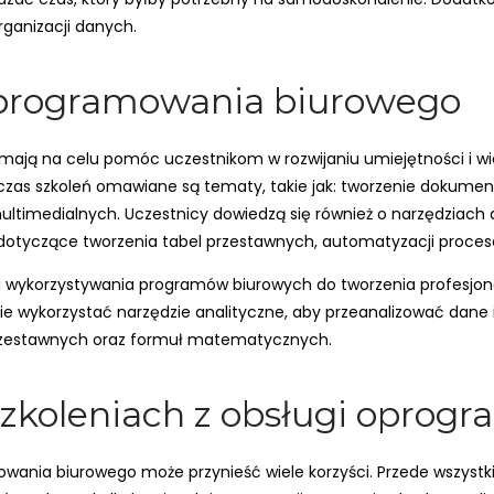
organizacji danych.
 oprogramowania biurowego
mają na celu pomóc uczestnikom w rozwijaniu umiejętności i wie
czas szkoleń omawiane są tematy, takie jak: tworzenie dokume
multimedialnych. Uczestnicy dowiedzą się również o narzędziach 
 dotyczące tworzenia tabel przestawnych, automatyzacji proc
i wykorzystywania programów biurowych do tworzenia profesjon
ie wykorzystać narzędzie analityczne, aby przeanalizować dane i 
przestawnych oraz formuł matematycznych.
 szkoleniach z obsługi opro
owania biurowego może przynieść wiele korzyści. Przede wszyst