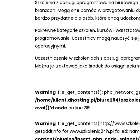
Szkolenia z obsługi oprogramowania biurowego t
branżach. Mogą one pomóc w przygotowaniu do p
bardzo przydatne dla osób, które chcą udoskona
Pokrewne kategorie szkoleń, kursów i warsztató
programowanie. Uczestnicy mogą nauczyć się ja
operacyjnymi.
Uczestniczenie w szkoleniach z obsługi oprog
Można je traktować jako środek do osiągnięcia 
Warning
: file_get_contents(): php_network_ge
/home/klient.dhosting.pl/biuro284/aszkol
eval()’d code
on line
39
Warning
: file_get_contents(http://www.szkol
getaddrinfo for www.szkolenia24h.pl failed: Nam
content/plugins/insert-php-code-snippet/s