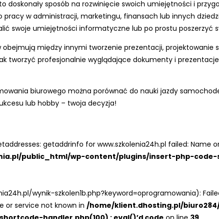
o doskonały sposób na rozwinięcie swoich umiejętności i przygot
racy w administracji, marketingu, finansach lub innych dziedz
lić swoje umiejętności informatyczne lub po prostu poszerzyć s
w obejmują między innymi tworzenie prezentacji, projektowanie s
k tworzyć profesjonalnie wyglądające dokumenty i prezentacje
ramowania biurowego można porównać do nauki jazdy samochodem
sukcesu lub hobby – twoja decyzja!
taddresses: getaddrinfo for www.szkolenia24h.pl failed: Name or
enia.pl/public_html/wp-content/plugins/insert-php-code-
enia24h.pl/wynik-szkolen1b.php?keyword=oprogramowania): Fail
e or service not known in
/home/klient.dhosting.pl/biuro284
hortcode-handler.php(100) : eval()’d code
on line
39