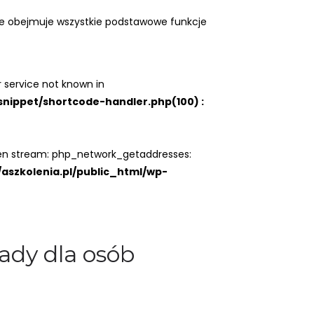
óre obejmuje wszystkie podstawowe funkcje
 service not known in
snippet/shortcode-handler.php(100) :
open stream: php_network_getaddresses:
/aszkolenia.pl/public_html/wp-
ady dla osób