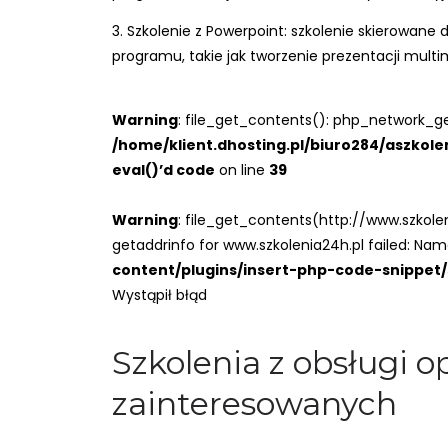
3. Szkolenie z Powerpoint: szkolenie skierowa
programu, takie jak tworzenie prezentacji multi
Warning
: file_get_contents(): php_network_ge
/home/klient.dhosting.pl/biuro284/aszkol
eval()’d code
on line
39
Warning
: file_get_contents(http://www.szkol
getaddrinfo for www.szkolenia24h.pl failed: Nam
content/plugins/insert-php-code-snippet/s
Wystąpił błąd
Szkolenia z obsługi 
zainteresowanych