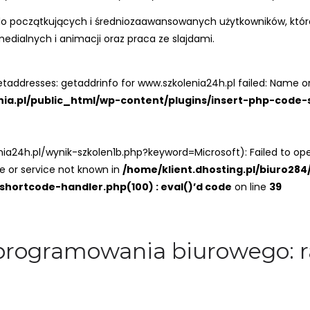
ne do początkujących i średniozaawansowanych użytkowników, kt
medialnych i animacji oraz praca ze slajdami.
taddresses: getaddrinfo for www.szkolenia24h.pl failed: Name or
enia.pl/public_html/wp-content/plugins/insert-php-code-
enia24h.pl/wynik-szkolen1b.php?keyword=Microsoft): Failed to 
e or service not known in
/home/klient.dhosting.pl/biuro284
hortcode-handler.php(100) : eval()’d code
on line
39
oprogramowania biurowego: r