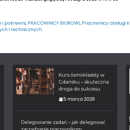
 i pokrewni
,
PRACOWNICY BIUROWI
,
Pracownicy obsługi k
ych i technicznych
Kurs ósmoklasisty w
Gdańsku – skuteczna
droga do sukcesu
5 marca 2026
Delegowanie zadań – jak delegować
zarządzanie pracownikom