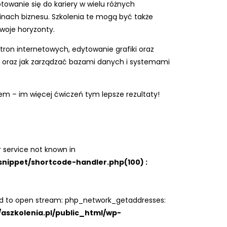
owanie się do kariery w wielu różnych
inach biznesu. Szkolenia te mogą być także
woje horyzonty.
tron internetowych, edytowanie grafiki oraz
 oraz jak zarządzać bazami danych i systemami
 – im więcej ćwiczeń tym lepsze rezultaty!
 service not known in
snippet/shortcode-handler.php(100) :
ed to open stream: php_network_getaddresses:
/aszkolenia.pl/public_html/wp-