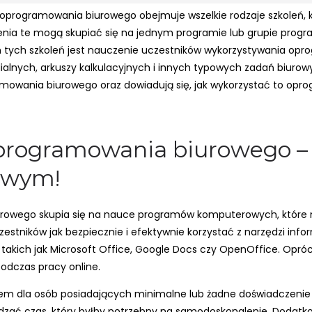
 oprogramowania biurowego obejmuje wszelkie rodzaje szkoleń, 
nia te mogą skupiać się na jednym programie lub grupie progr
tych szkoleń jest nauczenie uczestników wykorzystywania opr
lnych, arkuszy kalkulacyjnych i innych typowych zadań biurowy
amowania biurowego oraz dowiadują się, jak wykorzystać to op
oprogramowania biurowego – 
rowym!
iurowego skupia się na nauce programów komputerowych, któr
stników jak bezpiecznie i efektywnie korzystać z narzędzi info
takich jak Microsoft Office, Google Docs czy OpenOffice. Opró
odczas pracy online.
iem dla osób posiadających minimalne lub żadne doświadczen
ędzać czas, który byłby potrzebny na samodoskonalenie. Dodatko