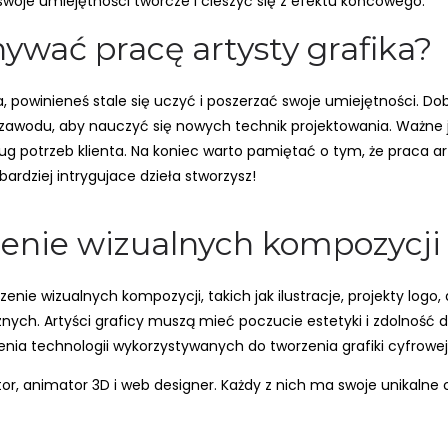
swoje umiejętności twórcze i cieszyć się z efektu końcowego.
ywać pracę artysty grafika?
, powinieneś stale się uczyć i poszerzać swoje umiejętności. 
zawodu, aby nauczyć się nowych technik projektowania. Ważne je
g potrzeb klienta. Na koniec warto pamiętać o tym, że praca art
ardziej intrygujace dzieła stworzysz!
rzenie wizualnych kompozycji
zenie wizualnych kompozycji, takich jak ilustracje, projekty logo
nych. Artyści graficy muszą mieć poczucie estetyki i zdolność 
nia technologii wykorzystywanych do tworzenia grafiki cyfrowej
tor, animator 3D i web designer. Każdy z nich ma swoje unikalne