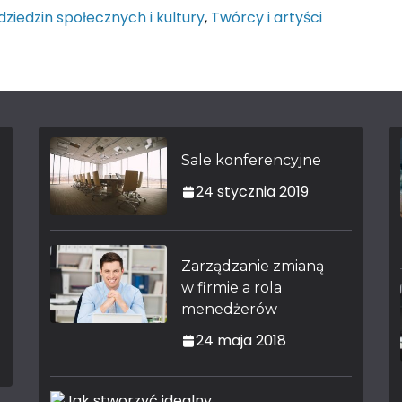
 dziedzin społecznych i kultury
,
Twórcy i artyści
Sale konferencyjne
24 stycznia 2019
Zarządzanie zmianą
w firmie a rola
menedżerów
24 maja 2018