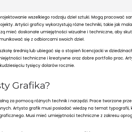
i projektowanie wszelkiego rodzaju dzieł sztuki. Mogą pracować 
rojekty. Artyści graficy wykorzystują różne techniki, takie jak ma
ą mieć doskonałe umiejętności wizualne i techniczne, aby skute
munikować się z odbiorcami swoich dzieł.
szkołę średnią lub ubiegać się o stopień licencjacki w dziedzinac
ejętności techniczne i kreatywne oraz dobre portfolio prac. Ar
lkudziesięciu tysięcy dolarów rocznie.
ty Grafika?
zualną za pomocą różnych technik i narzędzi. Prace tworzone prze
 innych. Artysta grafik musi posiadać wiedzę na temat typografii,
 graficznego. Musi mieć umiejętności techniczne z zakresu opro