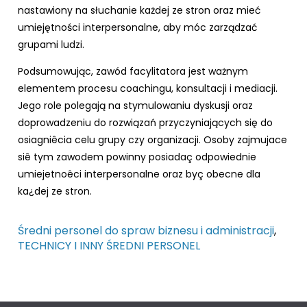
nastawiony na słuchanie każdej ze stron oraz mieć
umiejętności interpersonalne, aby móc zarządzać
grupami ludzi.
Podsumowując, zawód facylitatora jest ważnym
elementem procesu coachingu, konsultacji i mediacji.
Jego role polegają na stymulowaniu dyskusji oraz
doprowadzeniu do rozwiązań przyczyniających się do
osiagniêcia celu grupy czy organizacji. Osoby zajmujace
siê tym zawodem powinny posiadaç odpowiednie
umiejetnoêci interpersonalne oraz byç obecne dla
ka¿dej ze stron.
Średni personel do spraw biznesu i administracji
,
TECHNICY I INNY ŚREDNI PERSONEL