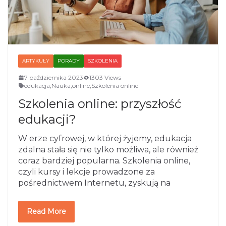
ARTYKUŁY
PORADY
SZKOLENIA
7 października 2023
1303 Views
edukacja
,
Nauka
,
online
,
Szkolenia online
Szkolenia online: przyszłość
edukacji?
W erze cyfrowej, w której żyjemy, edukacja
zdalna stała się nie tylko możliwa, ale również
coraz bardziej popularna. Szkolenia online,
czyli kursy i lekcje prowadzone za
pośrednictwem Internetu, zyskują na
Read More