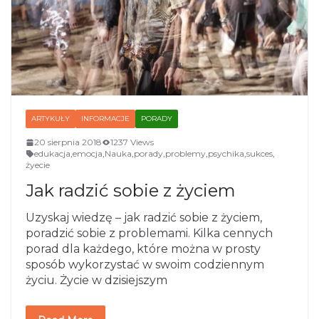
ARTYKUŁY
INFORMACJE
PORADY
20 sierpnia 2018
1237 Views
edukacja
,
emocja
,
Nauka
,
porady
,
problemy
,
psychika
,
sukces
,
żyecie
Jak radzić sobie z życiem
Uzyskaj wiedzę – jak radzić sobie z życiem,
poradzić sobie z problemami. Kilka cennych
porad dla każdego, które można w prosty
sposób wykorzystać w swoim codziennym
życiu. Życie w dzisiejszym