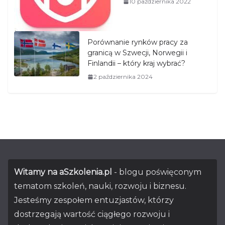
10 października 2022
Porównanie rynków pracy za
granicą w Szwecji, Norwegii i
Finlandii – który kraj wybrać?
2 października 2024
Witamy na aSzkolenia.pl
- blogu poświęconym
tematom szkoleń, nauki, rozwoju i biznesu.
Jesteśmy zespołem entuzjastów, którzy
dostrzegają wartość ciągłego rozwoju i