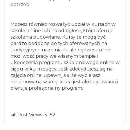
potrzeb.
Możesz również rozważyć udział w kursach w
szkole online lub na odległość, która oferuje
szkolenia budowlane. Kursy te mogą być
bardzo podobne do tych oferowanych na
tradycyjnych uczelniach, ale będziesz mieć
możliwość pracy we własnym tempie i
ukończenia programu szkoleniowego online w
ciągu kilku miesięcy. Jeśli zdecydujesz się na
zajęcia online, upewnij się, że wybierasz
renomowaną szkolę, która jest akredytowana i
oferuje profesjonalny program.
N
Post Views:
3 152
Czy potrzebujes
Szkolenia za
← Pr
ex
z księgowego d
mknięte dla fi
evio
t
us