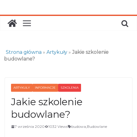
Skip
to
content
Strona główna
»
Artykuły
»
Jakie szkolenie
budowlane?
ARTYKUŁY
INFORMACJE
SZKOLENIA
Jakie szkolenie
budowlane?
7 września 2020
1032 Views
budowa
,
Budowlane