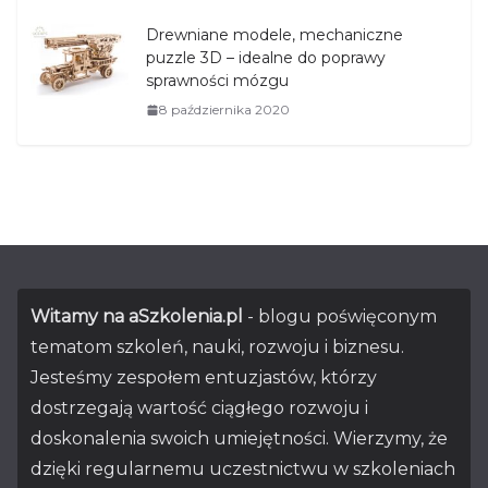
Drewniane modele, mechaniczne
puzzle 3D – idealne do poprawy
sprawności mózgu
8 października 2020
Witamy na aSzkolenia.pl
- blogu poświęconym
tematom szkoleń, nauki, rozwoju i biznesu.
Jesteśmy zespołem entuzjastów, którzy
dostrzegają wartość ciągłego rozwoju i
doskonalenia swoich umiejętności. Wierzymy, że
dzięki regularnemu uczestnictwu w szkoleniach