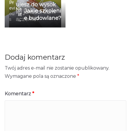
Pr
ujesz do wysok
evi
Ne
Jakie szkoleni
iej jakości tłum
ou
xt
e budowlane?
aczenia?
s
→
Dodaj komentarz
Twój adres e-mail nie zostanie opublikowany.
Wymagane pola są oznaczone
*
Komentarz
*