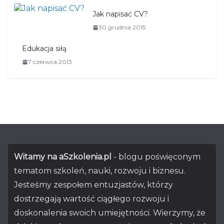
Jak napisać CV?
30 grudnia 2015
Edukacja siłą
7 czerwca 2013
Witamy na aSzkolenia.pl
- blogu poświęconym
tematom szkoleń, nauki, rozwoju i biznesu.
Jesteśmy zespołem entuzjastów, którzy
dostrzegają wartość ciągłego rozwoju i
doskonalenia swoich umiejętności. Wierzymy, że