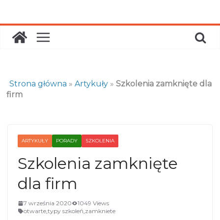
Skip
to
content
Strona główna
»
Artykuły
»
Szkolenia zamknięte dla
firm
ARTYKUŁY
PORADY
SZKOLENIA
Szkolenia zamknięte
dla firm
7 września 2020
1049 Views
otwarte
,
typy szkoleń
,
zamkniete