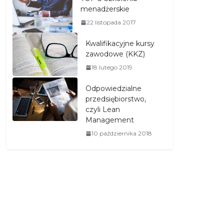
menadżerskie
22 listopada 2017
Kwalifikacyjne kursy
zawodowe (KKZ)
18 lutego 2019
Odpowiedzialne
przedsiębiorstwo,
czyli Lean
Management
10 października 2018