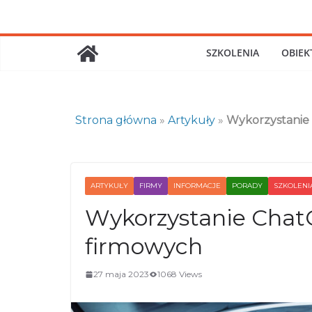
Skip
to
content
SZKOLENIA
OBIEK
Strona główna
»
Artykuły
»
Wykorzystanie
ARTYKUŁY
FIRMY
INFORMACJE
PORADY
SZKOLENI
Wykorzystanie Chat
firmowych
27 maja 2023
1068 Views