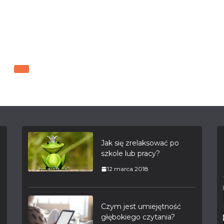
Jak się zrelaksować po
szkole lub pracy?
12 marca 2018
Czym jest umiejętność
głębokiego czytania?