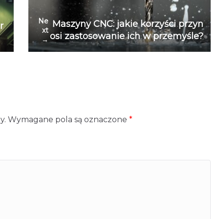
Ne
Maszyny CNC: jakie korzyści przyn
r
xt
osi zastosowanie ich w przemyśle?
→
y.
Wymagane pola są oznaczone
*