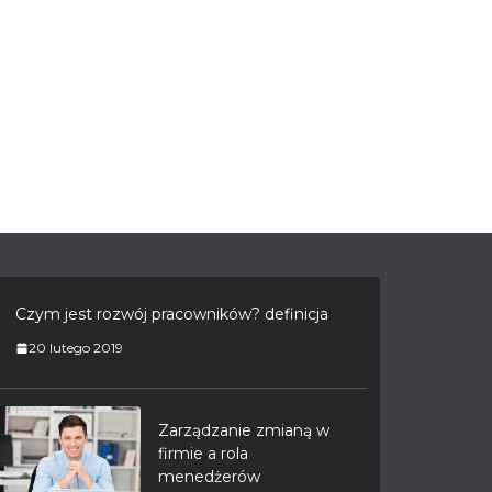
Czym jest rozwój pracowników? definicja
20 lutego 2019
Zarządzanie zmianą w
firmie a rola
menedżerów