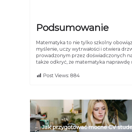
Podsumowanie
Matematyka to nie tylko szkolny obowiąze
myślenie, uczy wytrwałości i otwiera dr
prowadzonym przez doświadczonych naucz
także odkryć, że matematyka naprawdę 
Post Views:
884
Jak przygotować mocne CV stud
←