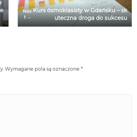
e
re
Kurs ósmoklasisty w Gdańsku – sk
Nex
t →
uteczna droga do sukcesu
y.
Wymagane pola są oznaczone
*