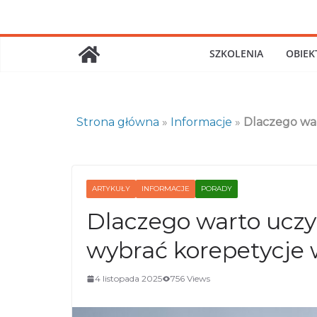
Skip
to
content
SZKOLENIA
OBIEK
Strona główna
»
Informacje
»
Dlaczego war
ARTYKUŁY
INFORMACJE
PORADY
Dlaczego warto uczy
wybrać korepetycje
4 listopada 2025
756 Views