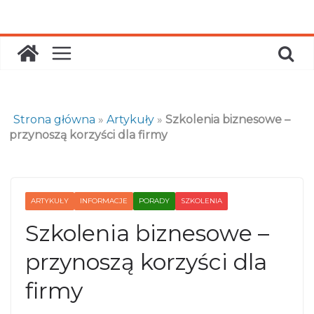
Skip
to
content
Strona główna
»
Artykuły
»
Szkolenia biznesowe –
przynoszą korzyści dla firmy
ARTYKUŁY
INFORMACJE
PORADY
SZKOLENIA
Szkolenia biznesowe –
przynoszą korzyści dla
firmy