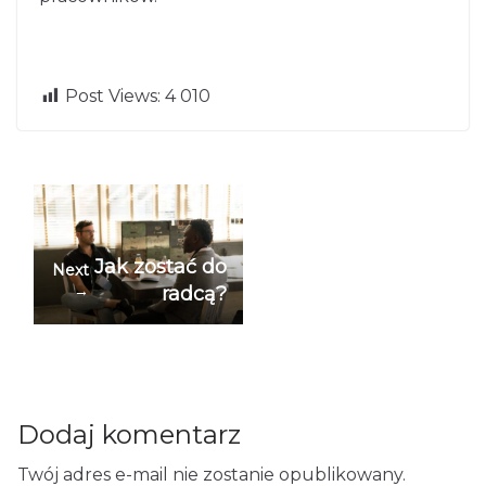
Skuteczne umi
←
ejętności komu
Pr
Post Views:
4 010
nikacyjne są wa
ev
io
żne dla menedż
us
erów
Jak zostać do
Next
→
radcą?
Dodaj komentarz
Twój adres e-mail nie zostanie opublikowany.