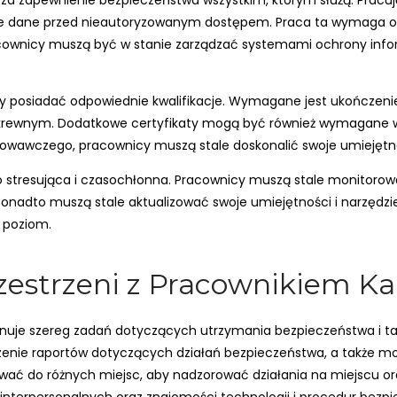
za zapewnienie bezpieczeństwa wszystkim, którym służą. Pracują o
nne dane przed nieautoryzowanym dostępem. Praca ta wymaga o
acownicy muszą być w stanie zarządzać systemami ochrony info
eży posiadać odpowiednie kwalifikacje. Wymagane jest ukończenie
krewnym. Dodatkowe certyfikaty mogą być również wymagane w 
towawczego, pracownicy muszą stale doskonalić swoje umiejętno
o stresująca i czasochłonna. Pracownicy muszą stale monitoro
onadto muszą stale aktualizować swoje umiejętności i narzędz
 poziom.
zestrzeni z Pracownikiem Kan
ykonuje szereg zadań dotyczących utrzymania bezpieczeństwa i 
nie raportów dotyczących działań bezpieczeństwa, a także mon
ować do różnych miejsc, aby nadzorować działania na miejscu o