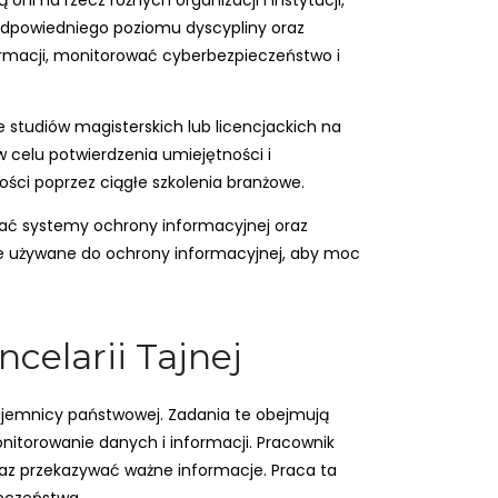
ni na rzecz różnych organizacji i instytucji,
dpowiedniego poziomu dyscypliny oraz
rmacji, monitorować cyberbezpieczeństwo i
 studiów magisterskich lub licencjackich na
celu potwierdzenia umiejętności i
ści poprzez ciągłe szkolenia branżowe.
wać systemy ochrony informacyjnej oraz
ie używane do ochrony informacyjnej, aby moc
celarii Tajnej
tajemnicy państwowej. Zadania te obejmują
itorowanie danych i informacji. Pracownik
raz przekazywać ważne informacje. Praca ta