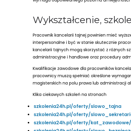
wymaga odpowiedniego poziomu umiejętności in
Wykształcenie, szkole
Pracownik kancelarii tajnej powinien mieć wyższ
interpersonalne i być w stanie skutecznie prac
kancelarii tajnych mogą skorzystać z różnych sz
administracyjne i handlowe oraz procedury admi
Kwalifikacje zawodowe dla pracowników kancelari
pracownicy muszą spełniać określone wymagani
magisterskich na polu prawa lub administracji 
Klika ciekawych szkoleń na stronach
szkolenia24h.pl/oferty/slowo_tajna
szkolenia24h.pl/oferty/slowo_sekretari
szkolenia24h.pl/oferty/kat_zawodowe
szkolenia24h.pl/oferty/slowo_bezpiec