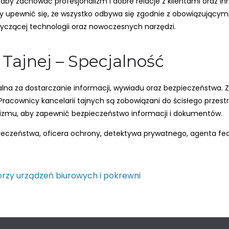
aby zachować profesjonalizm i dobre relacje z klientami oraz 
by upewnić się, że wszystko odbywa się zgodnie z obowiązującym
tyczącej technologii oraz nowoczesnych narzędzi.
 Tajnej – Specjalność
ialna za dostarczanie informacji, wywiadu oraz bezpieczeństwa. 
Pracownicy kancelarii tajnych są zobowiązani do ścisłego przes
izmu, aby zapewnić bezpieczeństwo informacji i dokumentów.
eczeństwa, oficera ochrony, detektywa prywatnego, agenta feder
orzy urządzeń biurowych i pokrewni