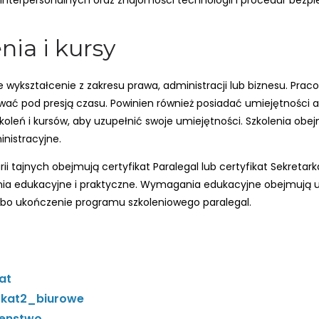
terpersonalnych oraz znajomości technologii i procedur bezpi
nia i kursy
e wykształcenie z zakresu prawa, administracji lub biznesu. Pra
ować pod presją czasu. Powinien również posiadać umiejętności a
koleń i kursów, aby uzupełnić swoje umiejętności. Szkolenia obej
nistracyjne.
i tajnych obejmują certyfikat Paralegal lub certyfikat Sekretark
a edukacyjne i praktyczne. Wymagania edukacyjne obejmują uk
albo ukończenie programu szkoleniowego paralegal.
at
/kat2_biurowe
zenstwo