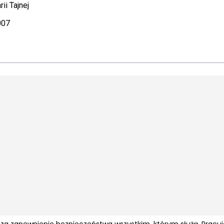
ii Tajnej
007