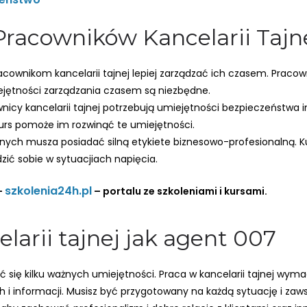
 Pracowników Kancelarii Tajn
cownikom kancelarii tajnej lepiej zarządzać ich czasem. Prac
iejętności zarządzania czasem są niezbędne.
icy kancelarii tajnej potrzebują umiejętności bezpieczeństwa i
kurs pomoże im rozwinąć te umiejętności.
ajnych musza posiadać silną etykiete biznesowo-profesionalną. K
zić sobie w sytuacjiach napięcia.
szkolenia24h.pl
–
– portalu ze szkoleniami i kursami.
larii tajnej jak agent 007
się kilku ważnych umiejętności. Praca w kancelarii tajnej wymag
 informacji. Musisz być przygotowany na każdą sytuację i zaw