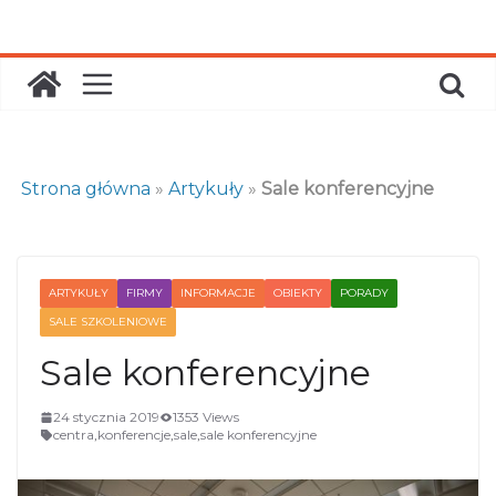
Skip
to
content
Strona główna
»
Artykuły
»
Sale konferencyjne
ARTYKUŁY
FIRMY
INFORMACJE
OBIEKTY
PORADY
SALE SZKOLENIOWE
Sale konferencyjne
24 stycznia 2019
1353 Views
centra
,
konferencje
,
sale
,
sale konferencyjne