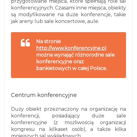
przygotowane miejsca, które spełniają role sal
konferencyjnych. Czasami inne miejsca, obiekty
są modyfikowane na duże konferencje, takie
jak areny lub sale koncertowe, aule.
Na stronie
http://www.konferencyjne.pl
można
wynająć
różnorodne
sale
konferencyjne
oraz
bankietowych w całej Polsce.
Centrum konferencyjne
Duży obiekt przeznaczony na organizację na
konferencji, posiadający duże sale
konferencyjne (z możliwością organizacji
kongresu na kilkaset osób), a także kilka
mniejszych sal wykładowych.