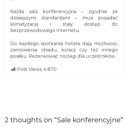
Każda sala konferencyjna – zgodnie ze
dzisiejszymi standardami – musi posiadać
klimatyzację i stały dostęp do
bezprzewodowego Internetu.
Do każdego spotkania hotele dają możliwość
zamówienia obiadu, kolacji czy też innego
posiłku. Rezerwować noclegi dla uczestników.
←
Post Views:
4 870
Drewniane, lo
Pre
Ne
Ośrodki szkole
giczne łamigłó
vio
xt
nia kierowców
wki – korzyści
us
→
2 thoughts on “
Sale konferencyjne
”