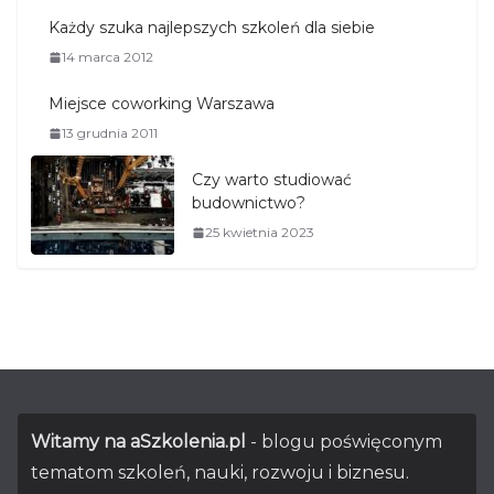
Każdy szuka najlepszych szkoleń dla siebie
14 marca 2012
Miejsce coworking Warszawa
13 grudnia 2011
Czy warto studiować
budownictwo?
25 kwietnia 2023
Witamy na aSzkolenia.pl
- blogu poświęconym
tematom szkoleń, nauki, rozwoju i biznesu.