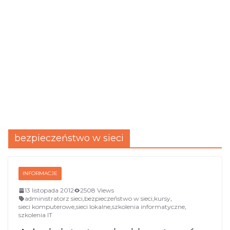
bezpieczeństwo w sieci
INFORMACJE
13 listopada 2012
2508 Views
administratorz sieci
,
bezpieczeństwo w sieci
,
kursy
,
sieci komputerowe
,
sieci lokalne
,
szkolenia informatyczne
,
szkolenia IT