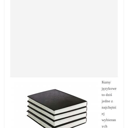
Kursy
językowe
to dziś
jedne z
najchętni
ej
wybieran
ych