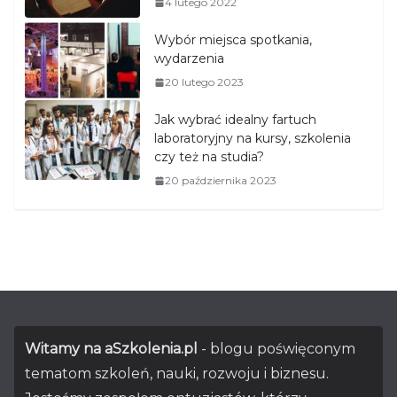
4 lutego 2022
Wybór miejsca spotkania,
wydarzenia
20 lutego 2023
Jak wybrać idealny fartuch
laboratoryjny na kursy, szkolenia
czy też na studia?
20 października 2023
Witamy na aSzkolenia.pl
- blogu poświęconym
tematom szkoleń, nauki, rozwoju i biznesu.