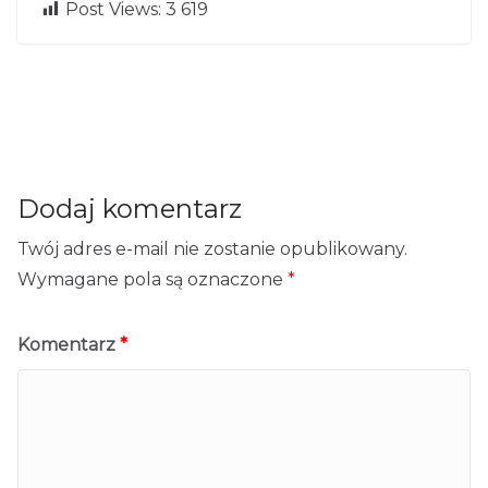
Post Views:
3 619
Szkolenia na
Sale szkolenio
← Pre
Nex
vious
t →
d morzem
we Kraków
Dodaj komentarz
Twój adres e-mail nie zostanie opublikowany.
Wymagane pola są oznaczone
*
Komentarz
*