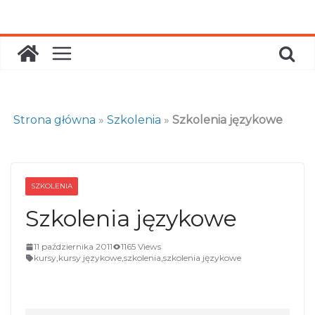
Skip
to
content
Strona główna
»
Szkolenia
»
Szkolenia językowe
SZKOLENIA
Szkolenia językowe
11 października 2011
1165 Views
kursy
,
kursy językowe
,
szkolenia
,
szkolenia językowe