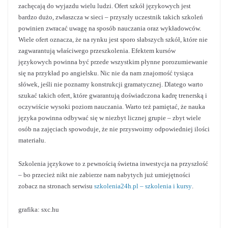
zachęcają do wyjazdu wielu ludzi. Ofert szkół językowych jest
bardzo dużo, zwłaszcza w sieci – przyszły uczestnik takich szkoleń
powinien zwracać uwagę na sposób nauczania oraz wykładowców.
Wiele ofert oznacza, że na rynku jest sporo słabszych szkół, które nie
zagwarantują właściwego przeszkolenia. Efektem kursów
językowych powinna być przede wszystkim płynne porozumiewanie
się na przykład po angielsku. Nic nie da nam znajomość tysiąca
słówek, jeśli nie poznamy konstrukcji gramatycznej. Dlatego warto
szukać takich ofert, które gwarantują doświadczona kadrę trenerską i
oczywiście wysoki poziom nauczania. Warto też pamiętać, że nauka
języka powinna odbywać się w niezbyt licznej grupie – zbyt wiele
osób na zajęciach spowoduje, że nie przyswoimy odpowiedniej ilości
materiału.
Szkolenia językowe to z pewnością świetna inwestycja na przyszłość
– bo przecież nikt nie zabierze nam nabytych już umiejętności
zobacz na stronach serwisu
szkolenia24h.pl – szkolenia i kursy
.
grafika: sxc.hu