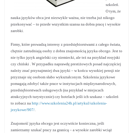
szkoleń.
O tym, że
nauka języków obca jest niezwykle ważna, nie trzeba już nikogo
przekonywać – to przede wszystkim szansa na dobra pracę i wysokie
zarobki.
Firmy, które prowadzą interesy z przedsiębiorstwami z całego świata,
chętnie zatrudniają osoby z dobra znajomością języka obcego. Jest to
nie tylko język angielski czy niemiecki, ale też na przykład rosyjski
czy chiński . W przypadku naprawdę prestiżowych posad najczęściej
należy znać przynajmniej dwa języki – w końcu wysokiej pensji nie
przyznaje się osobom słabo wykształconym. Szkolenia językowe
pomagają zdobyć także prace w instytucjach międzynarodowych,
przedsiębiorstwach usługowych (na przykład w miejscach
atrakcyjnych turystycznie) czy hotelach jeśli ich szukasz – szkoleń
to zobacz na
http://www.szkolenia24h.pl/artykul/szkolenia-
jezykowe/907/
.
Znajomość języka obcego jest oczywiście konieczna, jeśli
zamierzamy szukać pracy za granicą – a wysokie zarobki wciąż