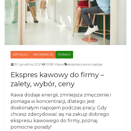
ARTYKUŁY
INFORMACJE
PORADY
30 grudnia 2021
1098 Views
ekspres
,
kawa
,
napoje
Ekspres kawowy do firmy –
zalety, wybór, ceny
Kawa dodaje energii, zmniejsza zmęczenie i
pomaga w koncentracji, dlatego jest
doskonałym napojem podczas pracy. Gdy
chcesz zdecydować się na zakup dobrego
ekspresu kawowego do firmy, poznaj
pomocne porady!