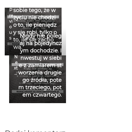
nie uzmysławia
←
sobie tego, że w
P
re
życiu nie chodzi
vi
o to, ile pieniędz
o
y się robi, tylko o
u
Nigdy nie poleg
s
to, ile się zacho
aj na pojedyncz
wa.
ym dochodzie. I
N
nwestuj w siebi
e
e z zamiarem st
xt
worzenia drugie
→
go źródła, pote
m trzeciego, pot
em czwartego.