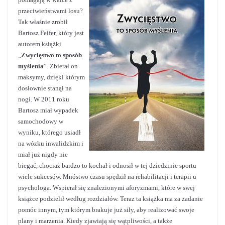
przeciwieństwami losu?
Tak właśnie zrobił
Bartosz Feifer, który jest
autorem książki
„
Zwycięstwo to sposób
myślenia
”. Zbierał on
maksymy, dzięki którym
dosłownie stanął na
nogi. W 2011 roku
Bartosz miał wypadek
samochodowy w
wyniku, którego usiadł
na wózku inwalidzkim i
miał już nigdy nie
biegać, chociaż bardzo to kochał i odnosił w tej dziedzinie sportu
wiele sukcesów. Mnóstwo czasu spędził na rehabilitacji i terapii u
psychologa. Wspierał się znalezionymi aforyzmami, które w swej
książce podzielił według rozdziałów. Teraz ta książka ma za zadanie
pomóc innym, tym którym brakuje już siły, aby realizować swoje
plany i marzenia. Kiedy zjawiają się wątpliwości, a także