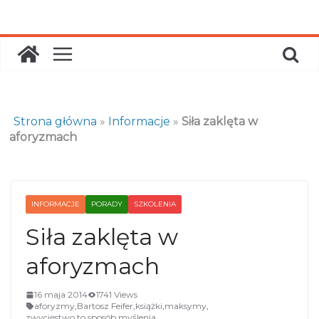
Skip
to
content
Strona główna
»
Informacje
»
Siła zaklęta w
aforyzmach
INFORMACJE
PORADY
SZKOLENIA
Siła zaklęta w
aforyzmach
16 maja 2014
1741 Views
aforyzmy
,
Bartosz Feifer
,
książki
,
maksymy
,
zwycięstwo to sposób myślenia