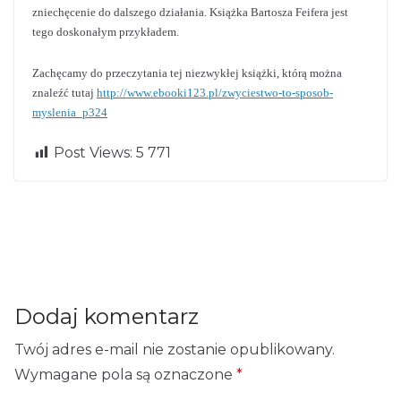
zniechęcenie do dalszego działania. Książka Bartosza Feifera jest
tego doskonałym przykładem.
Zachęcamy do przeczytania tej niezwykłej książki, którą można
znaleźć tutaj
http://www.ebooki123.pl/zwyciestwo-to-sposob-
myslenia_p324
Problemy ze z
←
Pr
Post Views:
5 771
nalezieniem d
Jak się uczyć, a
Ne
evi
obrego rozwią
by odnieść suk
xt
ou
→
zania…
ces?
s
Dodaj komentarz
Twój adres e-mail nie zostanie opublikowany.
Wymagane pola są oznaczone
*