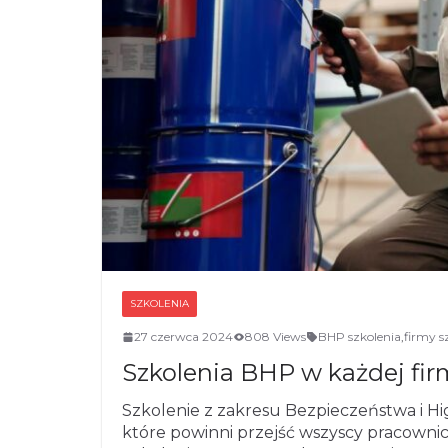
SZKOLENIA
27 czerwca 2024
808 Views
BHP szkolenia
,
firmy s
Szkolenia BHP w każdej fir
Szkolenie z zakresu Bezpieczeństwa i H
które powinni przejść wszyscy pracowni