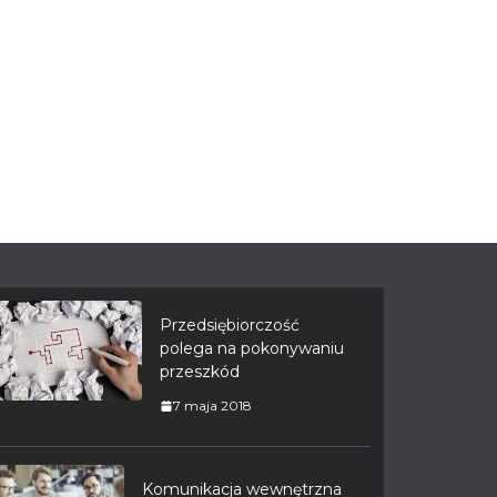
Przedsiębiorczość
polega na pokonywaniu
przeszkód
7 maja 2018
Komunikacja wewnętrzna