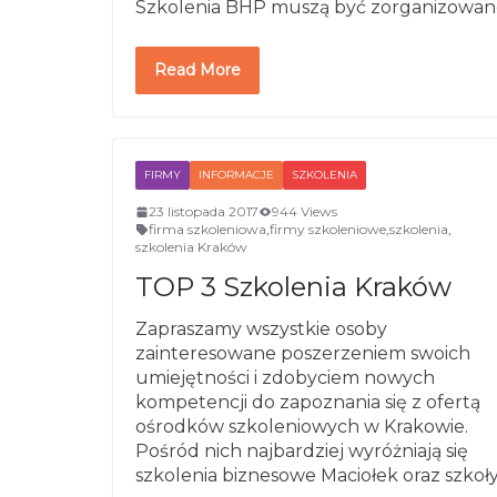
Szkolenia BHP muszą być zorganizowan
Read More
FIRMY
INFORMACJE
SZKOLENIA
23 listopada 2017
944 Views
firma szkoleniowa
,
firmy szkoleniowe
,
szkolenia
,
szkolenia Kraków
TOP 3 Szkolenia Kraków
Zapraszamy wszystkie osoby
zainteresowane poszerzeniem swoich
umiejętności i zdobyciem nowych
kompetencji do zapoznania się z ofertą
ośrodków szkoleniowych w Krakowie.
Pośród nich najbardziej wyróżniają się
szkolenia biznesowe Maciołek oraz szkoł