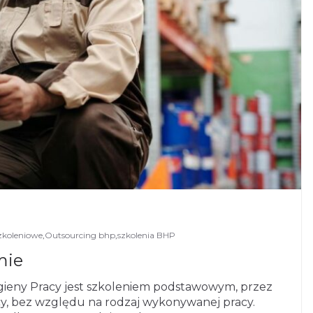
zkoleniowe
,
Outsourcing bhp
,
szkolenia BHP
mie
igieny Pracy jest szkoleniem podstawowym, przez
cy, bez względu na rodzaj wykonywanej pracy.