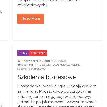
szkoleniowych?
,
Read More
FIRMY
SZKOLENIA
17 października 2011
1076 Views
coaching
,
firmy szkoleniowe
,
kursy
,
szkolenia
,
szkolenia biznesowe
Szkolenia biznesowe
Gospodarka, rynek ciągle ulegają wielkim
zamianom. Początkowo budzi to w nas
zniechęcenie, mogą pojawić się obawy,
jednakże po jakimś czasie wszystko wraca
ci