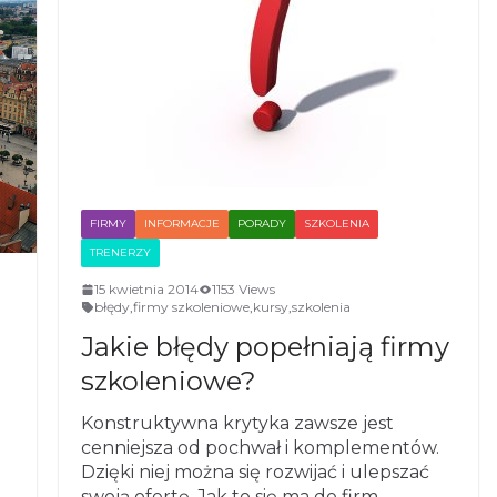
FIRMY
INFORMACJE
PORADY
SZKOLENIA
TRENERZY
15 kwietnia 2014
1153 Views
błędy
,
firmy szkoleniowe
,
kursy
,
szkolenia
Jakie błędy popełniają firmy
szkoleniowe?
Konstruktywna krytyka zawsze jest
cenniejsza od pochwał i komplementów.
Dzięki niej można się rozwijać i ulepszać
swoją ofertę. Jak to się ma do firm