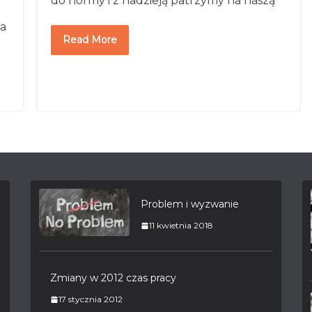
do normy i z nadzieją patrzymy na naszą
a
Read More
Problem i wyzwanie
11 kwietnia 2018
Zmiany w 2012 czas pracy
17 stycznia 2012