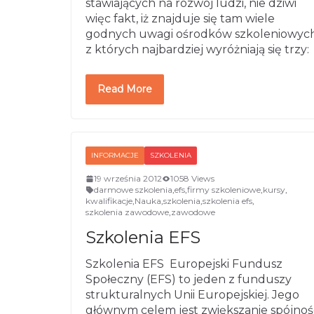
stawiających na rozwój ludzi, nie dziwi
więc fakt, iż znajduje się tam wiele
godnych uwagi ośrodków szkoleniowych
z których najbardziej wyróżniają się trzy:
Read More
INFORMACJE
SZKOLENIA
19 września 2012
1058 Views
darmowe szkolenia
,
efs
,
firmy szkoleniowe
,
kursy
,
kwalifikacje
,
Nauka
,
szkolenia
,
szkolenia efs
,
szkolenia zawodowe
,
zawodowe
Szkolenia EFS
Szkolenia EFS Europejski Fundusz
Społeczny (EFS) to jeden z funduszy
strukturalnych Unii Europejskiej. Jego
głównym celem jest zwiększanie spójnoś