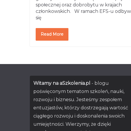
społecznej oraz dobrobytu w krajach
członkowskich. W ramach EFS-u odbyw
się
Read More
Witamy na aSzkolenia.pl
- blogu
poświęconym tematom szkoleń, nauki,
rozwoju i biznesu. Jesteśmy zespołem
entuzjastów, którzy dostrzegają wartość
ciągłego rozwoju i doskonalenia swoich
umiejętności. Wierzymy, że dzięki