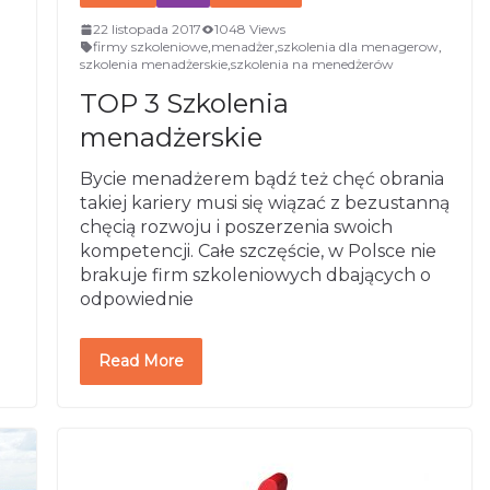
22 listopada 2017
1048 Views
firmy szkoleniowe
,
menadżer
,
szkolenia dla menagerow
,
szkolenia menadżerskie
,
szkolenia na menedżerów
TOP 3 Szkolenia
menadżerskie
Bycie menadżerem bądź też chęć obrania
takiej kariery musi się wiązać z bezustanną
chęcią rozwoju i poszerzenia swoich
kompetencji. Całe szczęście, w Polsce nie
brakuje firm szkoleniowych dbających o
odpowiednie
Read More