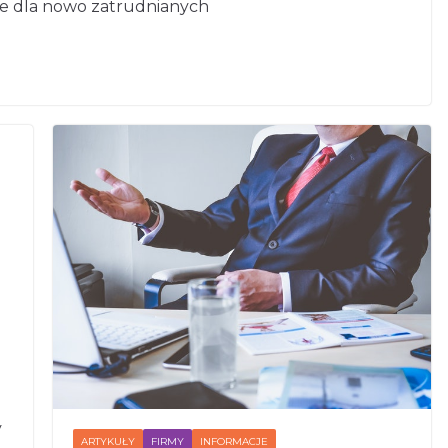
e dla nowo zatrudnianych
y
ARTYKUŁY
FIRMY
INFORMACJE