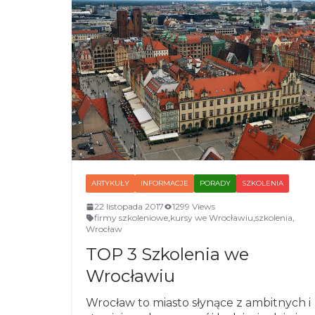
ARTYKUŁY
INFORMACJE
PORADY
SZKOLENIA
22 listopada 2017
1299 Views
firmy szkoleniowe
,
kursy we Wrocławiu
,
szkolenia
,
Wrocław
TOP 3 Szkolenia we
Wrocławiu
Wrocław to miasto słynące z ambitnych i