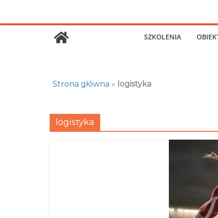
Skip
to
content
SZKOLENIA
OBIEK
Strona główna
»
logistyka
logistyka