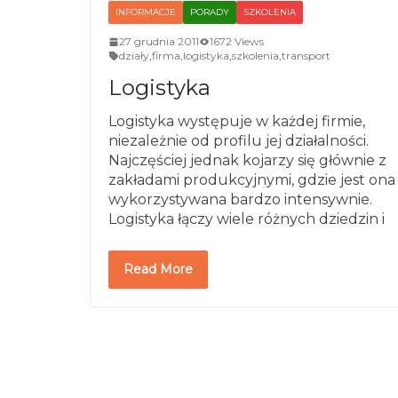
INFORMACJE
PORADY
SZKOLENIA
27 grudnia 2011
1672 Views
działy
,
firma
,
logistyka
,
szkolenia
,
transport
Logistyka
Logistyka występuje w każdej firmie,
niezależnie od profilu jej działalności.
Najczęściej jednak kojarzy się głównie z
zakładami produkcyjnymi, gdzie jest ona
wykorzystywana bardzo intensywnie.
Logistyka łączy wiele różnych dziedzin i
Read More