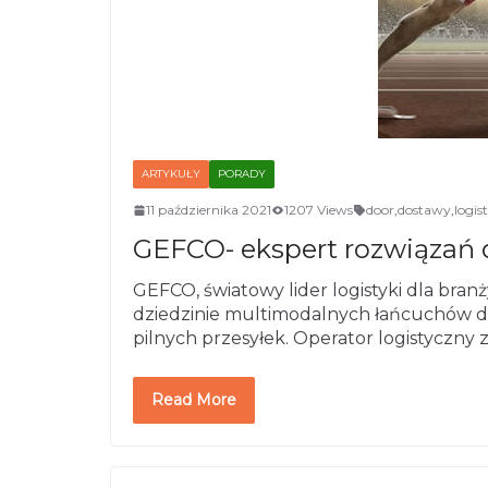
ARTYKUŁY
PORADY
11 października 2021
1207 Views
door
,
dostawy
,
logis
GEFCO- ekspert rozwiązań 
GEFCO, światowy lider logistyki dla bran
dziedzinie multimodalnych łańcuchów dos
pilnych przesyłek. Operator logistyczny
Read More