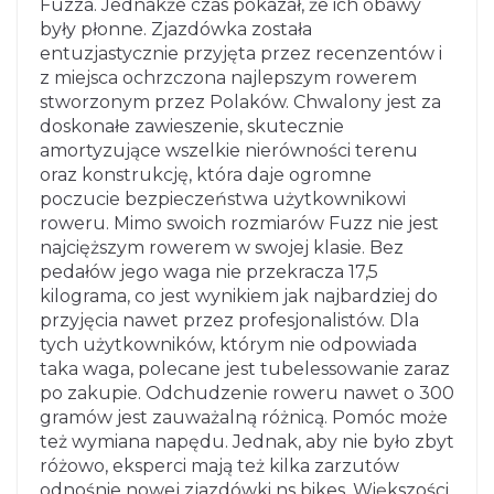
Fuzza. Jednakże czas pokazał, że ich obawy
były płonne. Zjazdówka została
entuzjastycznie przyjęta przez recenzentów i
z miejsca ochrzczona najlepszym rowerem
stworzonym przez Polaków. Chwalony jest za
doskonałe zawieszenie, skutecznie
amortyzujące wszelkie nierówności terenu
oraz konstrukcję, która daje ogromne
poczucie bezpieczeństwa użytkownikowi
roweru. Mimo swoich rozmiarów Fuzz nie jest
najcięższym rowerem w swojej klasie. Bez
pedałów jego waga nie przekracza 17,5
kilograma, co jest wynikiem jak najbardziej do
przyjęcia nawet przez profesjonalistów. Dla
tych użytkowników, którym nie odpowiada
taka waga, polecane jest tubelessowanie zaraz
po zakupie. Odchudzenie roweru nawet o 300
gramów jest zauważalną różnicą. Pomóc może
też wymiana napędu. Jednak, aby nie było zbyt
różowo, eksperci mają też kilka zarzutów
odnośnie nowej zjazdówki ns bikes. Większości