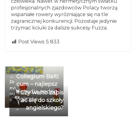
człowieka. Nawet w hermetycznym światku
profesjonalnych zjazdowców Polacy tworzą
wspaniałe rowery wyróżniające się na tle
zagranicznej konkurencji. Pozostaje jedynie
trzymać kciuki za dalsze sukcesy Fuzza.
Post Views:
5 833
Collegium Balti
←
Pr
cum – najlepsz
evi
e studia pedag
N
Czy warto zapis
ou
ex
ogiczne
s
ać się do szkoły
t
angielskiego?
→