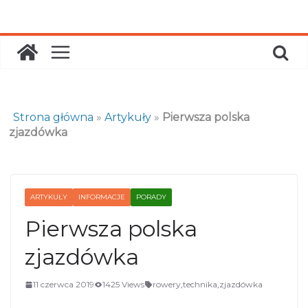
Skip
to
content
Strona główna
»
Artykuły
»
Pierwsza polska
zjazdówka
ARTYKUŁY
INFORMACJE
PORADY
Pierwsza polska
zjazdówka
11 czerwca 2019
1425 Views
rowery
,
technika
,
zjazdówka