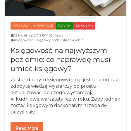
ARTYKUŁY
INFORMACJE
PORADY
SZKOLENIA
12 kwietnia 2019
1463 Views
ksiegowość
,
Księgowy
,
rachunki
,
szkolenia
Księgowość na najwyższym
poziomie: co naprawdę musi
umieć księgowy?
Zostać dobrym księgowym nie jest trudno: raz
zdobytą wiedzę wystarczy po prostu
aktualizować, do czego wystarczają
kilkudniowe warsztaty raz w roku. Żeby jednak
zostać księgowym doskonałym, trzeba się
uczyć cały
Read More