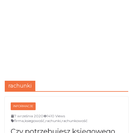
rachunki
INFORMACJE
7 września 2020
1410 Views
firma
,
ksiegowość
,
rachunki
,
rachunkowość
Czy potrzebujesz księgowego