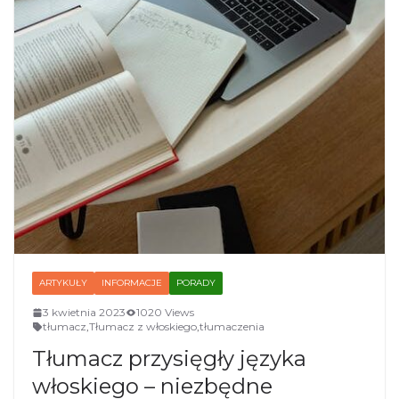
ARTYKUŁY
INFORMACJE
PORADY
3 kwietnia 2023
1020 Views
tłumacz
,
Tłumacz z włoskiego
,
tłumaczenia
Tłumacz przysięgły języka
włoskiego – niezbędne