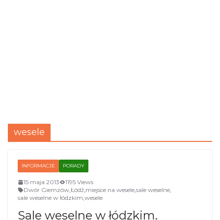
wesele
INFORMACJE
PORADY
15 maja 2013
1195 Views
Dwór Giemzów
,
Łódź
,
miejsce na wesele
,
sale weselne
,
sale weselne w łódzkim
,
wesele
Sale weselne w łódzkim.