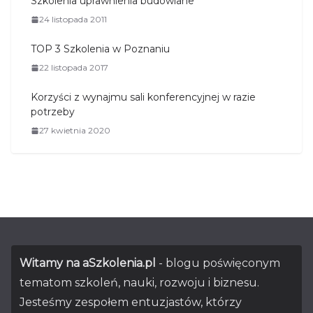
Szkolenia uprawnienia budowlane
24 listopada 2011
TOP 3 Szkolenia w Poznaniu
22 listopada 2017
Korzyści z wynajmu sali konferencyjnej w razie
potrzeby
27 kwietnia 2020
Witamy na aSzkolenia.pl
- blogu poświęconym
tematom szkoleń, nauki, rozwoju i biznesu.
Jesteśmy zespołem entuzjastów, którzy