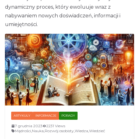
dynamiczny proces, który ewoluuje wraz z
nabywaniem nowych doświadczeń, informacji i
umiejętności.
ARTYKUŁY
INFORMACJE
PORADY
7 grudnia 2023
2231 Views
Mądrości
,
Nauka
,
Rozwój osobisty
,
Wiedza
,
Wiedzieć