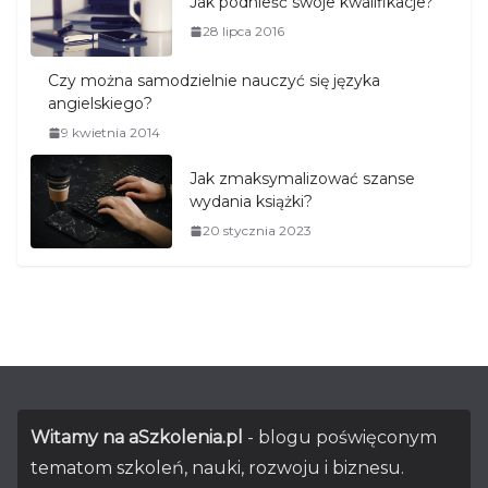
Jak podnieść swoje kwalifikacje?
28 lipca 2016
Czy można samodzielnie nauczyć się języka
angielskiego?
9 kwietnia 2014
Jak zmaksymalizować szanse
wydania książki?
20 stycznia 2023
Witamy na aSzkolenia.pl
- blogu poświęconym
tematom szkoleń, nauki, rozwoju i biznesu.