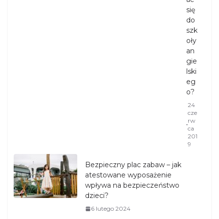
się
do
szk
oły
an
gie
lski
eg
o?
24
cze
rw
ca
201
9
Bezpieczny plac zabaw – jak
atestowane wyposażenie
wpływa na bezpieczeństwo
dzieci?
6 lutego 2024