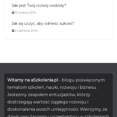
Jaki jest Twój rozwój osobisty?
12 marca 2014
Jak się uczyć, aby odnieść sukces?
2 czerwca 2014
Witamy na aSzkolenia.pl
- blogu poświęconym
tematom szkoleń, nauki, rozwoju i biznesu.
Jesteśmy zespołem entuzjastów, którzy
dostrzegają wartość ciągłego rozwoju i
doskonalenia swoich umiejętności. Wierzymy, że
dzięki regularnemu uczestnictwu w szkoleniach