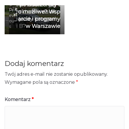
N
Jak zostać inst
po udarze: czy t
←
e
Pr
ruktorem nauk
o możliwe? Wsp
xt
evi
i jazdy kategori
arcie i programy
→
ou
i B?
w Warszawie
s
Dodaj komentarz
Twój adres e-mail nie zostanie opublikowany.
Wymagane pola są oznaczone
*
Komentarz
*