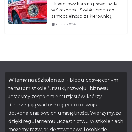
Ekspresowy kurs na prawo jazdy
w Szczecinie: Szybka droga do
samodzielności za kierownicą
3 lipca 2024
Witamy na aSzkolenia.pl
- blogu poświęconym
tematom szkoleń, nauki, rozwoju i biznesu.
Jesteśmy zespołem entuzjastów, którzy
dostrzegają wartość ciągłego rozwoju i
doskonalenia swoich umiejętności. Wierzymy, że
dzięki regularnemu uczestnictwu w szkoleniach
możemy rozwijać się zawodowo i osobiście..