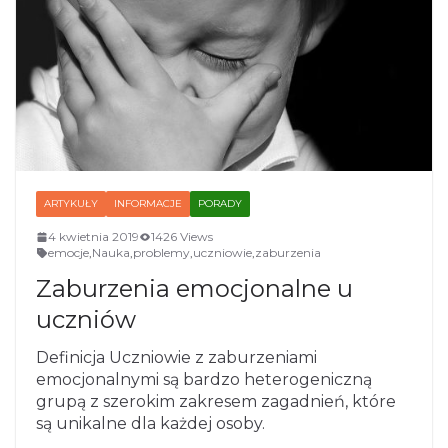
ARTYKUŁY
INFORMACJE
PORADY
4 kwietnia 2019
1426 Views
emocje
,
Nauka
,
problemy
,
uczniowie
,
zaburzenia
Zaburzenia emocjonalne u
uczniów
Definicja Uczniowie z zaburzeniami
emocjonalnymi są bardzo heterogeniczną
grupą z szerokim zakresem zagadnień, które
są unikalne dla każdej osoby.