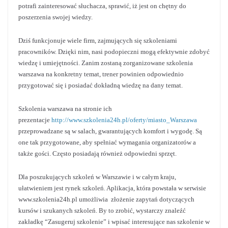
potrafi zainteresować słuchacza, sprawić, iż jest on chętny do
poszerzenia swojej wiedzy.
Dziś funkcjonuje wiele firm, zajmujących się szkoleniami
pracowników. Dzięki nim, nasi podopieczni mogą efektywnie zdobyć
wiedzę i umiejętności. Zanim zostaną zorganizowane szkolenia
warszawa na konkretny temat, trener powinien odpowiednio
przygotować się i posiadać dokładną wiedzę na dany temat.
Szkolenia warszawa na stronie ich
prezentacje
http://www.szkolenia24h.pl/oferty/miasto_Warszawa
przeprowadzane są w salach, gwarantujących komfort i wygodę. Są
one tak przygotowane, aby spełniać wymagania organizatorów a
także gości. Często posiadają również odpowiedni sprzęt.
Dla poszukujących szkoleń w Warszawie i w całym kraju,
ułatwieniem jest rynek szkoleń. Aplikacja, która powstała w serwisie
www.szkolenia24h.pl umożliwia złożenie zapytań dotyczących
kursów i szukanych szkoleń. By to zrobić, wystarczy znaleźć
zakładkę “Zasugeruj szkolenie” i wpisać interesujące nas szkolenie w