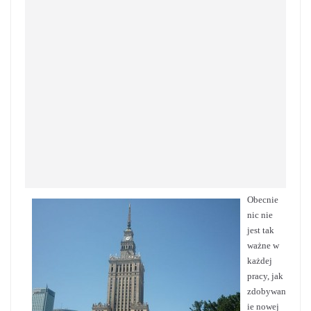
Obecnie
nic nie
jest tak
ważne w
każdej
pracy, jak
zdobywan
ie nowej