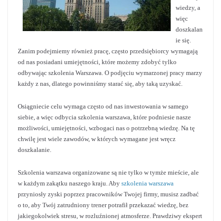
wiedzy, a
więc
doszkalan
ie się.
Zanim podejmiemy również pracę, często przedsiębiorcy wymagają
od nas posiadani umiejętności, które możemy zdobyć tylko
odbywając szkolenia Warszawa. O podjęciu wymarzonej pracy marzy
każdy z nas, dlatego powinniśmy starać się, aby taką uzyskać.
Osiągniecie celu wymaga często od nas inwestowania w samego
siebie, a więc odbycia szkolenia warszawa, które podniesie nasze
możliwości, umiejętności, wzbogaci nas o potrzebną wiedzę. Na tę
chwilę jest wiele zawodów, w których wymagane jest wręcz
doszkalanie.
Szkolenia warszawa organizowane są nie tylko w tymże mieście, ale
w każdym zakątku naszego kraju. Aby
szkolenia warszawa
przyniosły zyski poprzez pracowników Twojej firmy, musisz zadbać
o to, aby Twój zatrudniony trener potrafił przekazać wiedzę, bez
jakiegokolwiek stresu, w rozluźnionej atmosferze. Prawdziwy ekspert