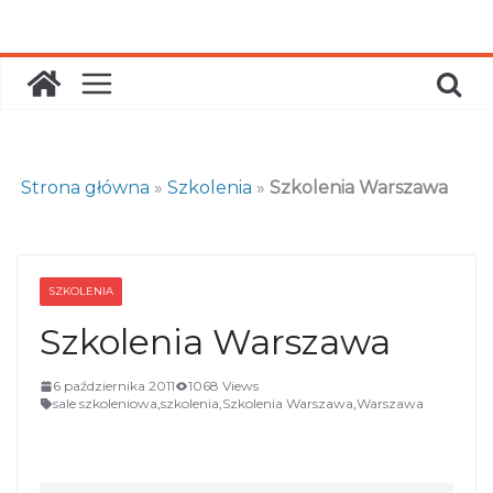
Skip
to
content
Strona główna
»
Szkolenia
»
Szkolenia Warszawa
SZKOLENIA
Szkolenia Warszawa
6 października 2011
1068 Views
sale szkoleniowa
,
szkolenia
,
Szkolenia Warszawa
,
Warszawa