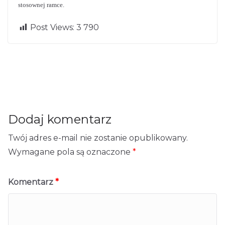
stosownej ramce.
Post Views:
3 790
Szkolenia na
← Pr
wyciągnięcie
Szkolenia nad
evio
Nex
us
t →
ręki
morzem
Dodaj komentarz
Twój adres e-mail nie zostanie opublikowany.
Wymagane pola są oznaczone
*
Komentarz
*