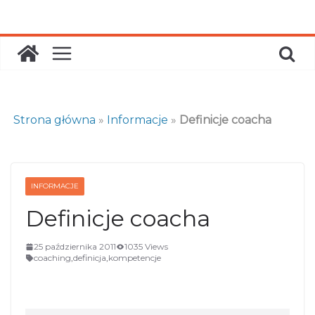
Skip
to
content
Strona główna
»
Informacje
»
Definicje coacha
INFORMACJE
Definicje coacha
25 października 2011
1035 Views
coaching
,
definicja
,
kompetencje