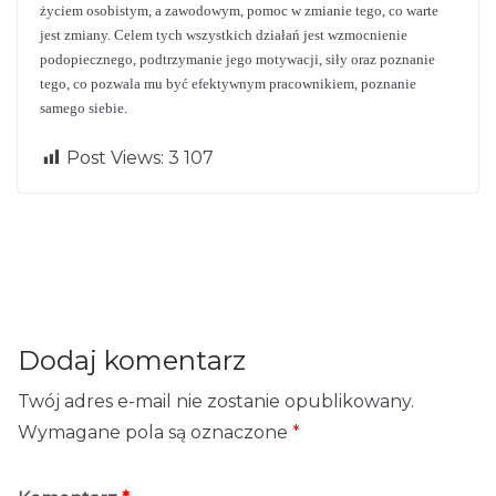
życiem osobistym, a zawodowym, pomoc w zmianie tego, co warte
jest zmiany. Celem tych wszystkich działań jest wzmocnienie
podopiecznego, podtrzymanie jego motywacji, siły oraz poznanie
tego, co pozwala mu być efektywnym pracownikiem, poznanie
samego siebie.
Post Views:
3 107
Proces dosko
Coachin
← Previou
Next
s
→
g
nalenia
Dodaj komentarz
Twój adres e-mail nie zostanie opublikowany.
Wymagane pola są oznaczone
*