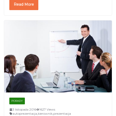
Read More
PORADY
3 listopada 2016
1627 Views
autoprezentacja
,
kierownik
,
prezentacja