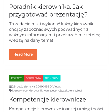
Poradnik kierownika. Jak
przygotować prezentację?
To zadanie musi wykonać każdy kierownik
chcący zapoznać swych podwładnych z
ważnymi informacjami i przekazać im rzetelną
wiedzę na dany temat.
Read More
PORADY
SZKOLENIA
TRENERZY
28 października 2011
1380 Views
kierownicy
,
kierownik
,
kompetencje
,
szkolenia
,
test
Kompetencje kierownicze
Kompetencje kierownicze inaczej umiejętności