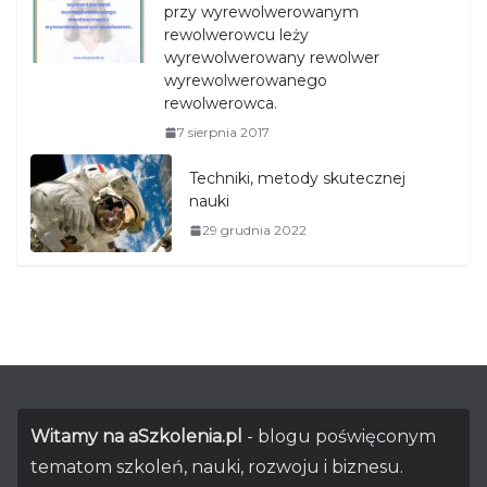
przy wyrewolwerowanym
rewolwerowcu leży
wyrewolwerowany rewolwer
wyrewolwerowanego
rewolwerowca.
7 sierpnia 2017
Techniki, metody skutecznej
nauki
29 grudnia 2022
Witamy na aSzkolenia.pl
- blogu poświęconym
tematom szkoleń, nauki, rozwoju i biznesu.