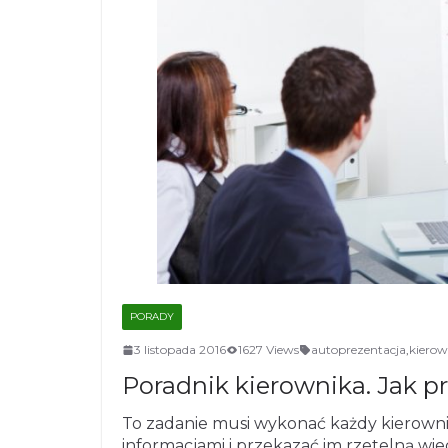
PORADY
3 listopada 2016
1627 Views
autoprezentacja
,
kierow
Poradnik kierownika. Jak 
To zadanie musi wykonać każdy kierow
informacjami i przekazać im rzetelną wi