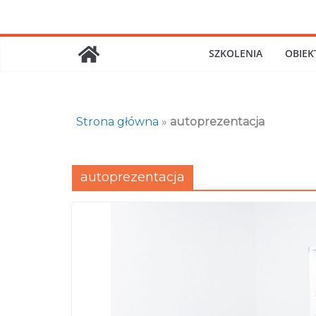
Skip
to
content
SZKOLENIA
OBIEK
Strona główna
»
autoprezentacja
autoprezentacja