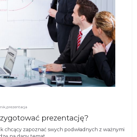
nik
,
prezentacja
przygotować prezentację?
nik chcący zapoznać swych podwładnych z ważnymi
edzę na dany temat.