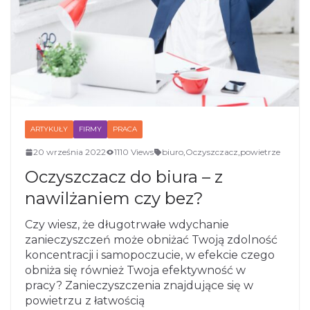
ARTYKUŁY
FIRMY
PRACA
20 września 2022
1110 Views
biuro
,
Oczyszczacz
,
powietrze
Oczyszczacz do biura – z
nawilżaniem czy bez?
Czy wiesz, że długotrwałe wdychanie
zanieczyszczeń może obniżać Twoją zdolność
koncentracji i samopoczucie, w efekcie czego
obniża się również Twoja efektywność w
pracy? Zanieczyszczenia znajdujące się w
powietrzu z łatwością