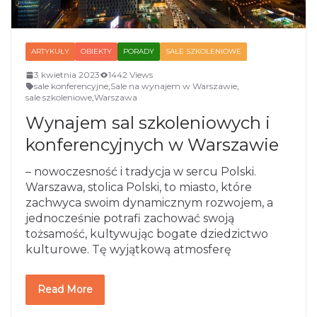
ARTYKUŁY
OBIEKTY
PORADY
SALE SZKOLENIOWE
3 kwietnia 2023
1442 Views
sale konferencyjne
,
Sale na wynajem w Warszawie
,
sale szkoleniowe
,
Warszawa
Wynajem sal szkoleniowych i
konferencyjnych w Warszawie
– nowoczesność i tradycja w sercu Polski.
Warszawa, stolica Polski, to miasto, które
zachwyca swoim dynamicznym rozwojem, a
jednocześnie potrafi zachować swoją
tożsamość, kultywując bogate dziedzictwo
kulturowe. Tę wyjątkową atmosferę
Read More