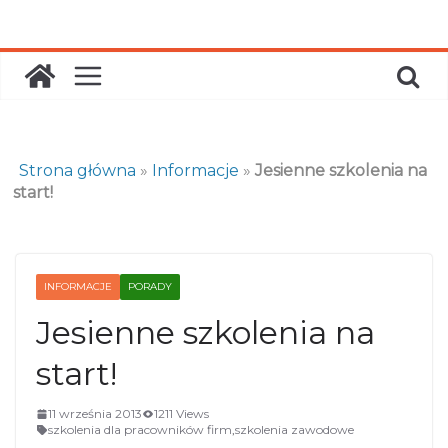
Skip
to
content
Strona główna
»
Informacje
»
Jesienne szkolenia na
start!
INFORMACJE
PORADY
Jesienne szkolenia na
start!
11 września 2013
1211 Views
szkolenia dla pracowników firm
,
szkolenia zawodowe