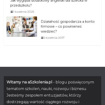
Jak wygląda dodatkowy angielski dla dziecka w
przedszkolu?
1 kwietnia 2025
Działalność gospodarcza a konto
firmowe – co powinieneś
wiedzieć?
5 kwietnia 2017
Witamy na aSzkolenia.pl
- blogu poświęconym
tematom szkoleń, nauki, rozwoju i biznesu.
Jesteśmy zespołem entuzjastów, którzy
dostrzegają wartość ciągłego rozwoju i