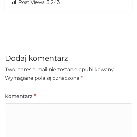
←
Post Views:
3 243
Więcej umieję
Pre
tności to więc
Korzyści z czyt
Nex
vio
t →
ej możliwości
ania książek
us
Dodaj komentarz
Twój adres e-mail nie zostanie opublikowany.
Wymagane pola są oznaczone
*
Komentarz
*