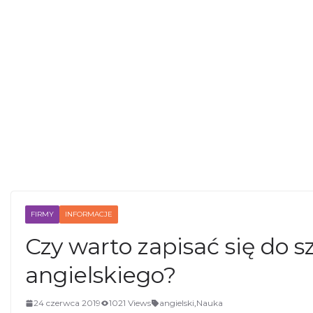
FIRMY
INFORMACJE
Czy warto zapisać się do s
angielskiego?
24 czerwca 2019
1021 Views
angielski
,
Nauka