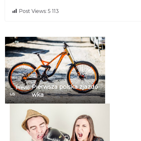
Post Views:
5 113
Pierwsza polska zjazdó
← Previo
us
wka