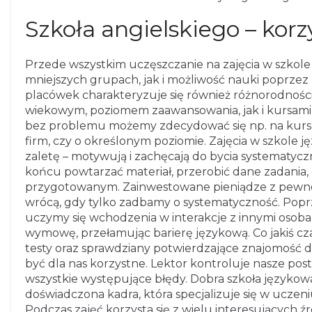
Szkoła angielskiego – korzy
Przede wszystkim uczęszczanie na zajęcia w szkole 
mniejszych grupach, jak i możliwość nauki poprzez
placówek charakteryzuje się również różnorodnoś
wiekowym, poziomem zaawansowania, jak i kursami 
bez problemu możemy zdecydować się np. na kurs d
firm, czy o określonym poziomie. Zajęcia w szkole
zaletę – motywują i zachęcają do bycia systematy
końcu powtarzać materiał, przerobić dane zadania, 
przygotowanym. Zainwestowane pieniądze z pewnośc
wrócą, gdy tylko zadbamy o systematyczność. Poprz
uczymy się wchodzenia w interakcje z innymi osob
wymowę, przełamując barierę językową. Co jakiś cz
testy oraz sprawdziany potwierdzające znajomość 
być dla nas korzystne. Lektor kontroluje nasze pos
wszystkie występujące błędy. Dobra szkoła językow
doświadczona kadra, która specjalizuje się w uczen
Podczas zajęć korzysta się z wielu interesujących źró