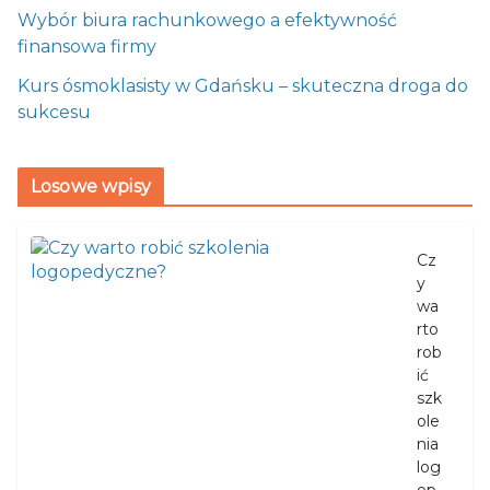
Wybór biura rachunkowego a efektywność
finansowa firmy
Kurs ósmoklasisty w Gdańsku – skuteczna droga do
sukcesu
Losowe wpisy
Cz
y
wa
rto
rob
ić
szk
ole
nia
log