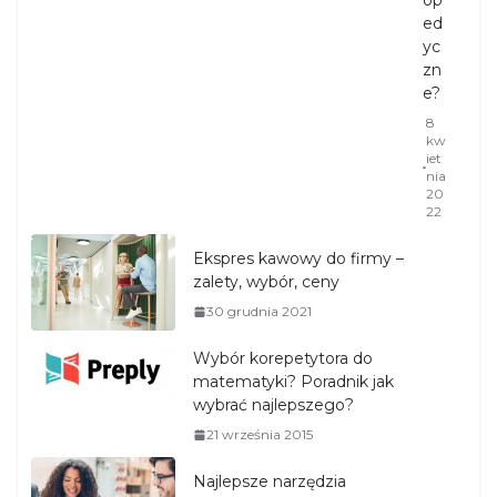
op
ed
yc
zn
e?
8
kw
iet
nia
20
22
Ekspres kawowy do firmy –
zalety, wybór, ceny
30 grudnia 2021
Wybór korepetytora do
matematyki? Poradnik jak
wybrać najlepszego?
21 września 2015
Najlepsze narzędzia