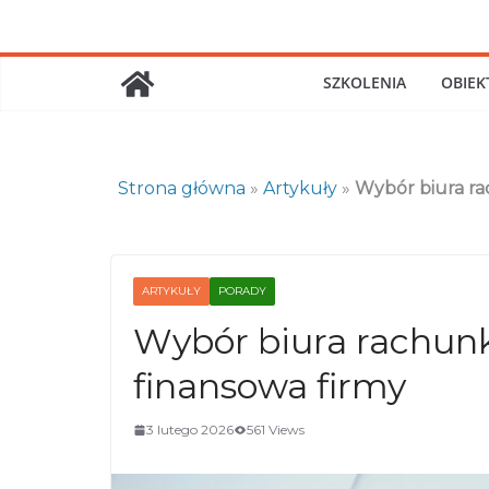
Skip
to
content
SZKOLENIA
OBIEK
Strona główna
»
Artykuły
»
Wybór biura r
ARTYKUŁY
PORADY
Wybór biura rachun
finansowa firmy
3 lutego 2026
561 Views