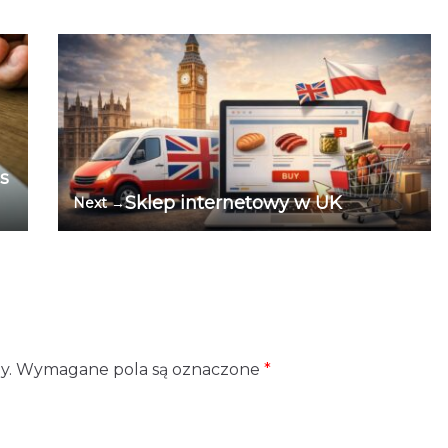
s
Sklep internetowy w UK
Next →
y.
Wymagane pola są oznaczone
*