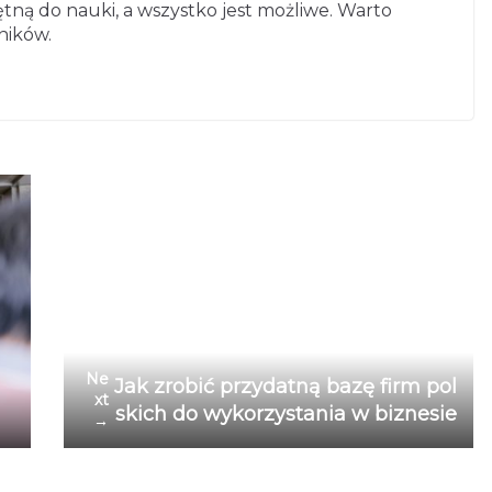
tną do nauki, a wszystko jest możliwe. Warto
ników.
Ne
Jak zrobić przydatną bazę firm pol
xt
skich do wykorzystania w biznesie
→