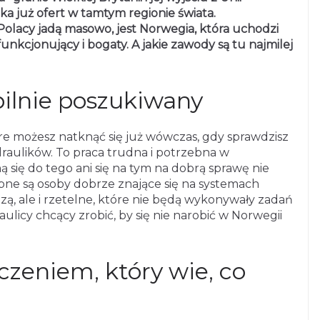
uka już ofert w tamtym regionie świata.
Polacy jadą masowo, jest Norwegia, która uchodzi
unkcjonujący i bogaty. A jakie zawody są tu najmilej
pilnie poszukiwany
óre możesz natknąć się już wówczas, gdy sprawdzisz
draulików. To praca trudna i potrzebna w
ą się do tego ani się na tym na dobrą sprawę nie
ebne są osoby dobrze znające się na systemach
zą, ale i rzetelne, które nie będą wykonywały zadań
ulicy chcący zrobić, by się nie narobić w Norwegii
zeniem, który wie, co