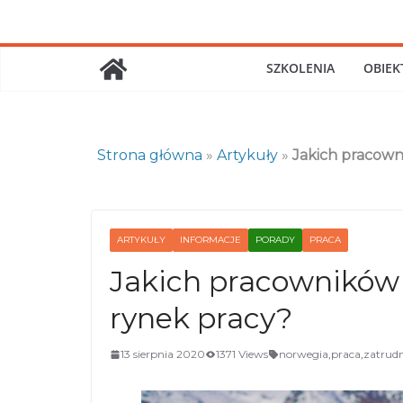
Skip
to
content
SZKOLENIA
OBIEK
Strona główna
»
Artykuły
»
Jakich pracown
ARTYKUŁY
INFORMACJE
PORADY
PRACA
Jakich pracowników
rynek pracy?
13 sierpnia 2020
1371 Views
norwegia
,
praca
,
zatrudn