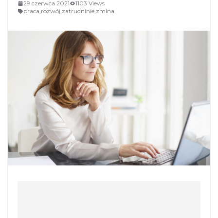
29 czerwca 2021
1103 Views
praca
,
rozwój
,
zatrudninie
,
zmina