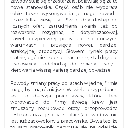
zawody stają się przestarzałe, pojawiają się za to
nowe stanowiska. Część osób nie wyobraża
sobie także wykonywania jednego zawodu
przez kilkadziesiąt lat. Swobodny dostęp do
licznych ofert zatrudnienia skłania też do
rozważania rezygnacji z dotychczasowej,
nawet bezpiecznej pracy, ale na gorszych
warunkach i przyjęcia nowej, bardziej
atrakcyjnej propozycji. Słowem, rynek pracy
stał się, ogólnie rzecz biorąc, mniej stabilny, ale
pracownicy podchodzą do zmiany pracy i
kierowania własną karierą bardziej odważnie.
Powody zmiany pracy po latach w jednej firmie
mogą być najróżniejsze. W wielu przypadkach
jest to decyzja pracodawcy, który chce
wprowadzić do firmy świeżą krew, jest
zmuszony redukować etaty, przeprowadza
restrukturyzację czy z jakichś powodów nie
jest już zadowolony z pracownika. Bywa też, że
to sam pracownik decyduje się na odejście.