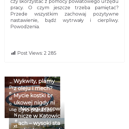
czy skorzystać z pomocy powiatowego urzędu
pracy. O czym jeszcze trzeba pamiętać?
Przede wszystkim zachowaj pozytywne
nastawienie, bądź wytrwały i cierpliwy.
Powodzenia.
Post Views:
2 285
Wykwity, plamy
←
Pr
z oleju i mech?
e
Mycie kostki br
vi
ukowej nigdy ni
o
Noclegi pracow
us
e było prostsze!
N
nicze w Katowic
e
ach – wysoki sta
xt