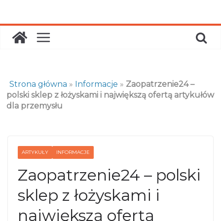
Skip
to
content
Strona główna
»
Informacje
»
Zaopatrzenie24 –
polski sklep z łożyskami i największą ofertą artykułów
dla przemysłu
ARTYKUŁY
INFORMACJE
Zaopatrzenie24 – polski
sklep z łożyskami i
największą ofertą