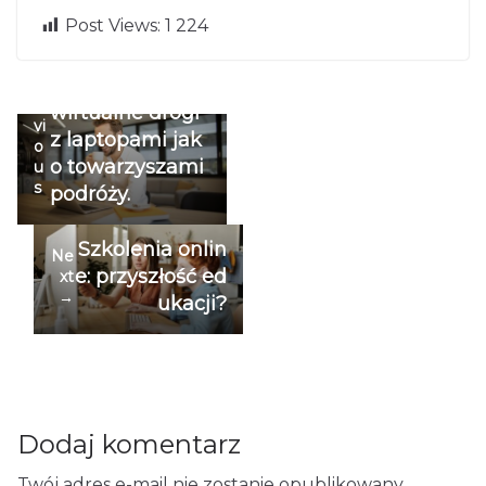
Post Views:
1 224
Cyfrowi nomadz
←
i wyruszają na
P
re
wirtualne drogi
vi
z laptopami jak
o
o towarzyszami
u
s
podróży.
Szkolenia onlin
Ne
e: przyszłość ed
xt
→
ukacji?
Dodaj komentarz
Twój adres e-mail nie zostanie opublikowany.