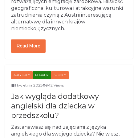
rozważających emigrację zarobkową. Bliskość
geograficzna, kulturowa i atrakcyjne warunki
zatrudnienia czynią z Austrii interesującą
alternatywę dla innych krajów
niemieckojęzycznych.
Read More
ARTYKUŁY
PORADY
SZKOŁY
1 kwietnia 2025
942 Views
Jak wygląda dodatkowy
angielski dla dziecka w
przedszkolu?
Zastanawiasz się nad zajęciami z języka
angielskiego dla swojego dziecka? Nie wiesz,