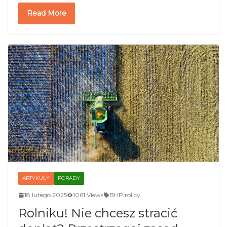
Read More
ARTYKUŁY
PORADY
18 lutego 2025
1061 Views
BHP
,
rolicy
Rolniku! Nie chcesz stracić