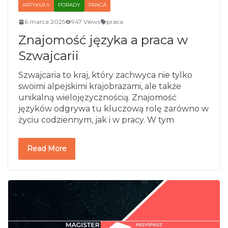
ARTYKUŁY
PORADY
PRACA
6 marca 2025
947 Views
praca
Znajomość języka a praca w
Szwajcarii
Szwajcaria to kraj, który zachwyca nie tylko
swoimi alpejskimi krajobrazami, ale także
unikalną wielojęzycznością. Znajomość
języków odgrywa tu kluczową rolę zarówno w
życiu codziennym, jak i w pracy. W tym
Read More