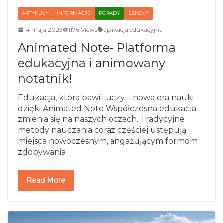
ARTYKUŁY
INFORMACJE
PORADY
SZKOŁY
14 maja 2025
1176 Views
aplikacja edukacyjna
Animated Note- Platforma
edukacyjna i animowany
notatnik!
Edukacja, która bawi i uczy – nowa era nauki
dzięki Animated Note Współczesna edukacja
zmienia się na naszych oczach. Tradycyjne
metody nauczania coraz częściej ustępują
miejsca nowoczesnym, angażującym formom
zdobywania
Read More