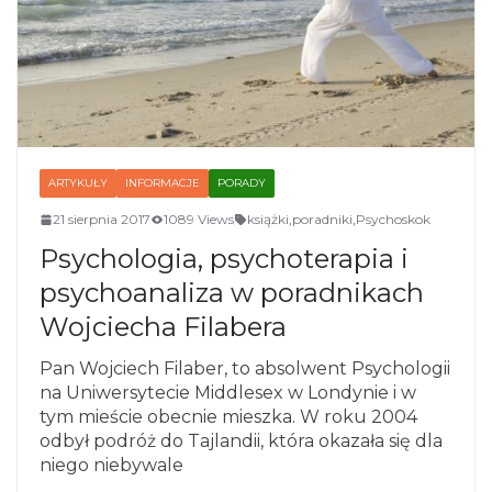
ARTYKUŁY
INFORMACJE
PORADY
21 sierpnia 2017
1089 Views
książki
,
poradniki
,
Psychoskok
Psychologia, psychoterapia i
psychoanaliza w poradnikach
Wojciecha Filabera
Pan Wojciech Filaber, to absolwent Psychologii
na Uniwersytecie Middlesex w Londynie i w
tym mieście obecnie mieszka. W roku 2004
odbył podróż do Tajlandii, która okazała się dla
niego niebywale