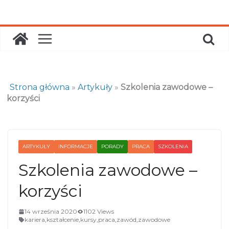
Skip
to
content
Strona główna
»
Artykuły
»
Szkolenia zawodowe –
korzyści
ARTYKUŁY
INFORMACJE
PORADY
PRACA
SZKOLENIA
Szkolenia zawodowe –
korzyści
14 września 2020
1102 Views
kariera
,
kształcenie
,
kursy
,
praca
,
zawód
,
zawodowe