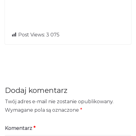
Czy potrzebuje
←
Post Views:
3 075
sz księgowego
Kursy oraz szk
Pre
Ne
vio
dla małej firm
olenia w Warsz
xt
us
→
y?
awie
Dodaj komentarz
Twój adres e-mail nie zostanie opublikowany.
Wymagane pola są oznaczone
*
Komentarz
*