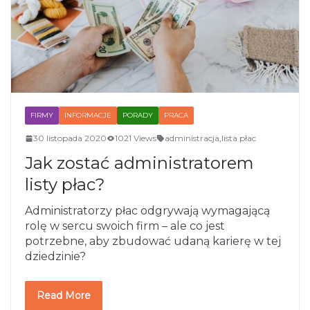
FIRMY
INFORMACJE
PORADY
PRACA
30 listopada 2020
1021 Views
administracja
,
lista płac
Jak zostać administratorem
listy płac?
Administratorzy płac odgrywają wymagającą
rolę w sercu swoich firm – ale co jest
potrzebne, aby zbudować udaną karierę w tej
dziedzinie?
Read More