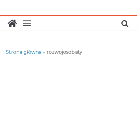
Skip
to
content
Strona główna
»
rozwojosobisty