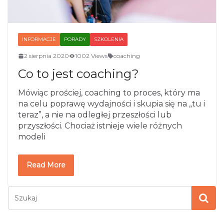
INFORMACJE
PORADY
SZKOLENIA
2 sierpnia 2020
1002 Views
coaching
Co to jest coaching?
Mówiąc prościej, coaching to proces, który ma
na celu poprawę wydajności i skupia się na „tu i
teraz”, a nie na odległej przeszłości lub
przyszłości. Chociaż istnieje wiele różnych
modeli
Read More