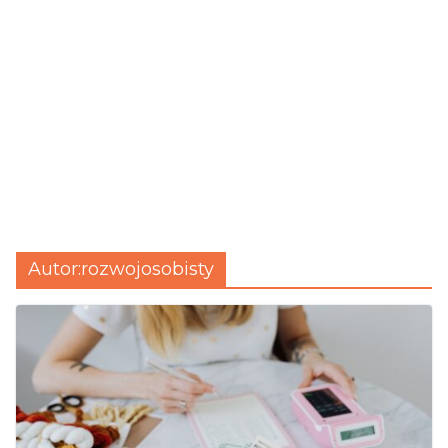
Autor:
rozwojosobisty