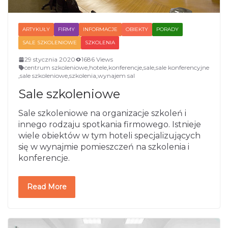
ARTYKUŁY
FIRMY
INFORMACJE
OBIEKTY
PORADY
SALE SZKOLENIOWE
SZKOLENIA
29 stycznia 2020
1686 Views
centrum szkoleniowe
,
hotele
,
konferencje
,
sale
,
sale konferencyjne
,
sale szkoleniowe
,
szkolenia
,
wynajem sal
Sale szkoleniowe
Sale szkoleniowe na organizacje szkoleń i
innego rodzaju spotkania firmowego. Istnieje
wiele obiektów w tym hoteli specjalizujących
się w wynajmie pomieszczeń na szkolenia i
konferencje.
Read More