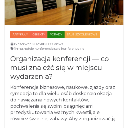
ARTYKUŁY
OBIEKTY
PORADY
SALE SZKOLENIOWE
13 czerwca 2023
2099 Views
firma
,
hotele
,
konferencje
,
sale konferencyjne
Organizacja konferencji — co
musi znaleźć się w miejscu
wydarzenia?
Konferencje biznesowe, naukowe, zjazdy oraz
sympozja to dla wielu osób doskonała okazja
do nawiązania nowych kontaktów,
pochwalenia się swoimi osiągnięciami,
przedyskutowania ważnych kwestii, ale
również świetnej zabawy. Aby zorganizować ją