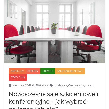
ARTYKUŁY
OBIEKTY
PORADY
SALE SZKOLENIOWE
SZKOLENIA
1 sierpnia 2019
1384 Views
hotele
,
sale
,
Wrocław
,
wynajem
Nowoczesne sale szkoleniowe i
konferencyjne – jak wybrać