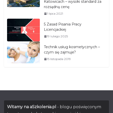
Katowicach – wysoki standard za
rozsądną cenę
1 lipca 2021
5 Zasad Pisania Pracy
Licencjackiej
19 lutego 2025
Technik usług kosmetycznych –
czym się zajmuje?
15 listopada 2019
Witamy na aSzkolenia.pl
- blogu poświęconym