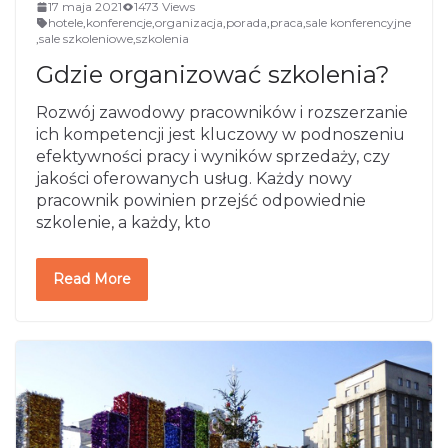
17 maja 2021
1473 Views
hotele
,
konferencje
,
organizacja
,
porada
,
praca
,
sale konferencyjne
,
sale szkoleniowe
,
szkolenia
Gdzie organizować szkolenia?
Rozwój zawodowy pracowników i rozszerzanie
ich kompetencji jest kluczowy w podnoszeniu
efektywności pracy i wyników sprzedaży, czy
jakości oferowanych usług. Każdy nowy
pracownik powinien przejść odpowiednie
szkolenie, a każdy, kto
Read More