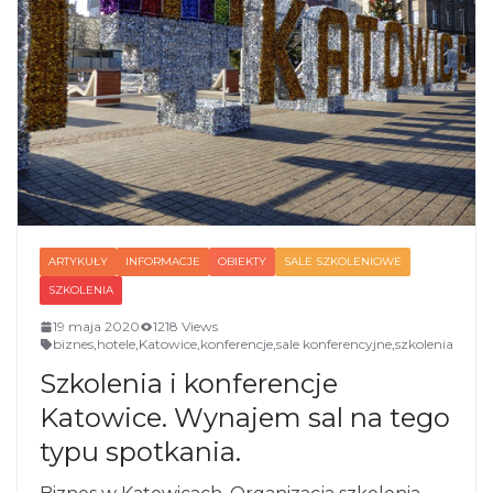
ARTYKUŁY
INFORMACJE
OBIEKTY
SALE SZKOLENIOWE
SZKOLENIA
19 maja 2020
1218 Views
biznes
,
hotele
,
Katowice
,
konferencje
,
sale konferencyjne
,
szkolenia
Szkolenia i konferencje
Katowice. Wynajem sal na tego
typu spotkania.