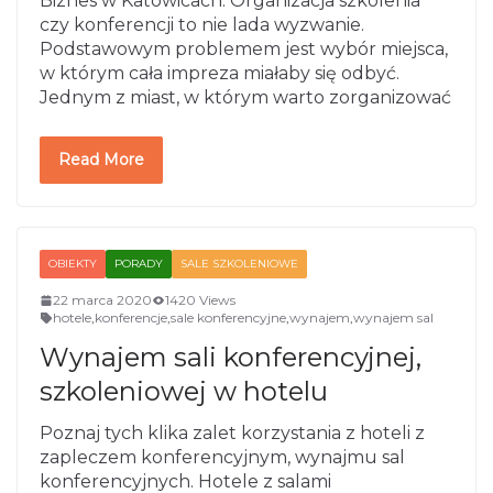
Biznes w Katowicach. Organizacja szkolenia
czy konferencji to nie lada wyzwanie.
Podstawowym problemem jest wybór miejsca,
w którym cała impreza miałaby się odbyć.
Jednym z miast, w którym warto zorganizować
Read More
OBIEKTY
PORADY
SALE SZKOLENIOWE
22 marca 2020
1420 Views
hotele
,
konferencje
,
sale konferencyjne
,
wynajem
,
wynajem sal
Wynajem sali konferencyjnej,
szkoleniowej w hotelu
Poznaj tych klika zalet korzystania z hoteli z
zapleczem konferencyjnym, wynajmu sal
konferencyjnych. Hotele z salami