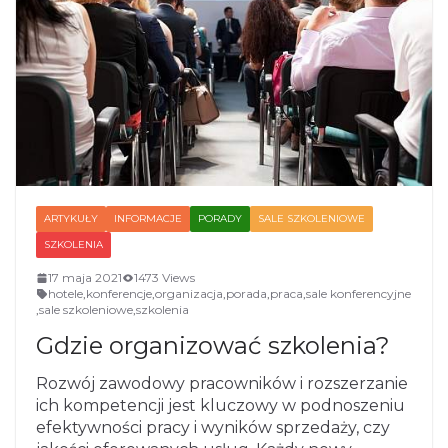
ARTYKUŁY
INFORMACJE
PORADY
SALE SZKOLENIOWE
SZKOLENIA
17 maja 2021
1473 Views
hotele
,
konferencje
,
organizacja
,
porada
,
praca
,
sale konferencyjne
,
sale szkoleniowe
,
szkolenia
Gdzie organizować szkolenia?
Rozwój zawodowy pracowników i rozszerzanie
ich kompetencji jest kluczowy w podnoszeniu
efektywności pracy i wyników sprzedaży, czy