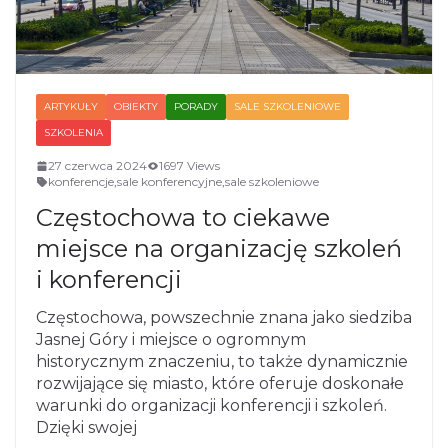
ARTYKUŁY
OBIEKTY
PORADY
SALE SZKOLENIOWE
SZKOLENIA
27 czerwca 2024
1697 Views
konferencje
,
sale konferencyjne
,
sale szkoleniowe
Częstochowa to ciekawe
miejsce na organizację szkoleń
i konferencji
Częstochowa, powszechnie znana jako siedziba
Jasnej Góry i miejsce o ogromnym
historycznym znaczeniu, to także dynamicznie
rozwijające się miasto, które oferuje doskonałe
warunki do organizacji konferencji i szkoleń.
Dzięki swojej