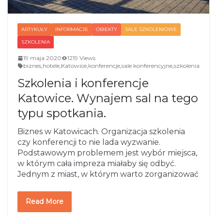
ARTYKUŁY
INFORMACJE
OBIEKTY
SALE SZKOLENIOWE
SZKOLENIA
19 maja 2020
1219 Views
biznes
,
hotele
,
Katowice
,
konferencje
,
sale konferencyjne
,
szkolenia
Szkolenia i konferencje
Katowice. Wynajem sal na tego
typu spotkania.
Biznes w Katowicach. Organizacja szkolenia
czy konferencji to nie lada wyzwanie.
Podstawowym problemem jest wybór miejsca,
w którym cała impreza miałaby się odbyć.
Jednym z miast, w którym warto zorganizować
Read More