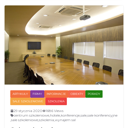
ARTYKUŁY
FIRMY
INFORMACJE
OBIEKTY
PORADY
SALE SZKOLENIOWE
SZKOLENIA
29 stycznia 2020
1686 Views
centrum szkoleniowe
,
hotele
,
konferencje
,
sale
,
sale konferencyjne
,
sale szkoleniowe
,
szkolenia
,
wynajem sal