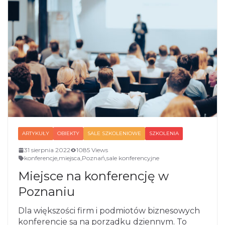
ARTYKUŁY
OBIEKTY
SALE SZKOLENIOWE
SZKOLENIA
31 sierpnia 2022
1085 Views
konferencje
,
miejsca
,
Poznań
,
sale konferencyjne
Miejsce na konferencję w
Poznaniu
Dla większości firm i podmiotów biznesowych
konferencje są na porządku dziennym. To