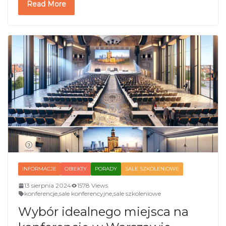
Read More
INFORMACJE
OBIEKTY
PORADY
SALE SZKOLENIOWE
13 sierpnia 2024
1578 Views
konferencje
,
sale konferencyjne
,
sale szkoleniowe
Wybór idealnego miejsca na