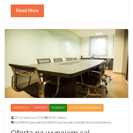
Read More
ARTYKUŁY
OBIEKTY
PORADY
SALE SZKOLENIOWE
25 września 2023
1349 Views
konferencje
,
sale konferencyjne
,
sale szkoleniowe
,
szkolenia
Oferta na wynajem sal