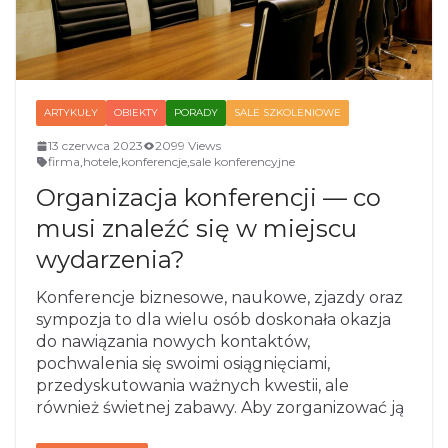
ARTYKUŁY
OBIEKTY
PORADY
SALE SZKOLENIOWE
13 czerwca 2023
2099 Views
firma
,
hotele
,
konferencje
,
sale konferencyjne
Organizacja konferencji — co
musi znaleźć się w miejscu
wydarzenia?
Konferencje biznesowe, naukowe, zjazdy oraz
sympozja to dla wielu osób doskonała okazja
do nawiązania nowych kontaktów,
pochwalenia się swoimi osiągnięciami,
przedyskutowania ważnych kwestii, ale
również świetnej zabawy. Aby zorganizować ją