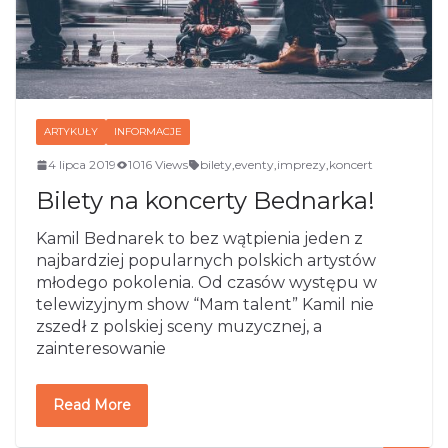
ARTYKUŁY
INFORMACJE
4 lipca 2019
1016 Views
bilety
,
eventy
,
imprezy
,
koncert
Bilety na koncerty Bednarka!
Kamil Bednarek to bez wątpienia jeden z
najbardziej popularnych polskich artystów
młodego pokolenia. Od czasów występu w
telewizyjnym show “Mam talent” Kamil nie
zszedł z polskiej sceny muzycznej, a
zainteresowanie
Read More