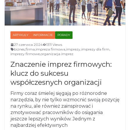
ARTYKUŁY
INFORMACJE
PORADY
27 czerwca 2024
1311 Views
biznes
,
firma
,
impreza firmowa
,
imprezy
,
imprezy dla firm
,
imprezy firmowe
,
organizacja imprez
Znaczenie imprez firmowych:
klucz do sukcesu
współczesnych organizacji
Firmy coraz śmielej sięgają po różnorodne
narzędzia, by nie tylko wzmocnić swoją pozycję
na rynku, ale również zainspirować i
zmotywować pracowników do osiągania
jeszcze lepszych wyników. Jednym z
najbardziej efektywnych