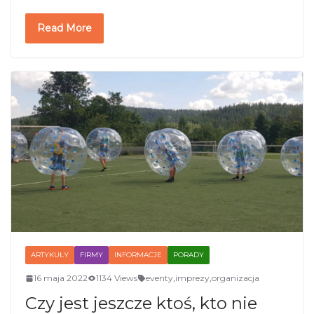
Read More
ARTYKUŁY
FIRMY
INFORMACJE
PORADY
16 maja 2022
1134 Views
eventy
,
imprezy
,
organizacja
Czy jest jeszcze ktoś, kto nie