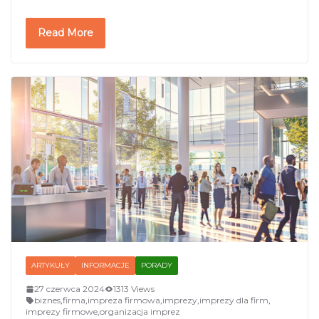
Read More
ARTYKUŁY
INFORMACJE
PORADY
27 czerwca 2024
1313 Views
biznes
,
firma
,
impreza firmowa
,
imprezy
,
imprezy dla firm
,
imprezy firmowe
,
organizacja imprez