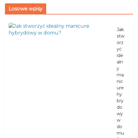
Losowe wpisy
Jak
stw
orz
yć
ide
aln
y
ma
nic
ure
hy
bry
do
wy
w
do
mu