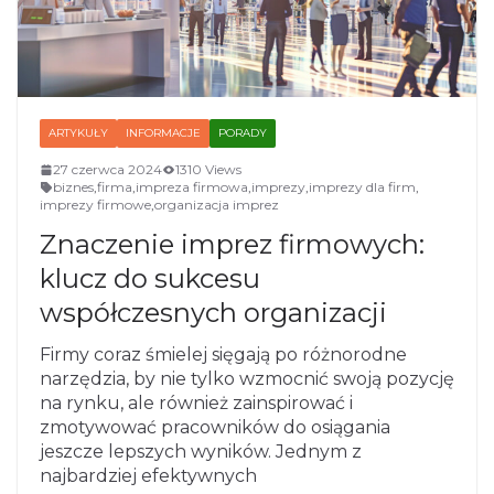
ARTYKUŁY
INFORMACJE
PORADY
27 czerwca 2024
1310 Views
biznes
,
firma
,
impreza firmowa
,
imprezy
,
imprezy dla firm
,
imprezy firmowe
,
organizacja imprez
Znaczenie imprez firmowych:
klucz do sukcesu
współczesnych organizacji
Firmy coraz śmielej sięgają po różnorodne
narzędzia, by nie tylko wzmocnić swoją pozycję
na rynku, ale również zainspirować i
zmotywować pracowników do osiągania
jeszcze lepszych wyników. Jednym z
najbardziej efektywnych