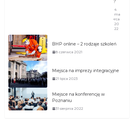
?
4
ma
rca
20
22
BHP online – 2 rodzaje szkoleń
8 czerwca 2021
Miejsca na imprezy integracyjne
21 lipca 2023
Miejsce na konferencję w
Poznaniu
31 sierpnia 2022